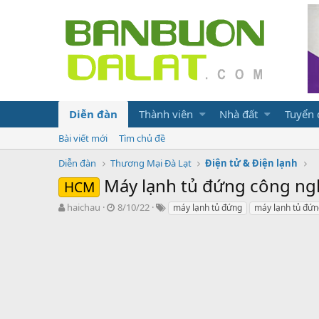
Diễn đàn
Thành viên
Nhà đất
Tuyển
Bài viết mới
Tìm chủ đề
Diễn đàn
Thương Mại Đà Lạt
Điện tử & Điện lạnh
Máy lạnh tủ đứng công ng
HCM
N
N
T
haichau
8/10/22
máy lạnh tủ đứng
máy lạnh tủ đứn
g
g
ừ
ư
à
k
ờ
y
h
i
g
ó
k
ử
a
h
i
ở
i