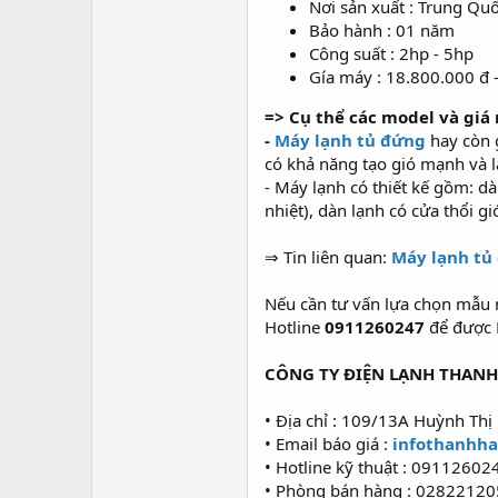
Nơi sản xuất : Trung Qu
Bảo hành : 01 năm
Công suất : 2hp - 5hp
Gía máy : 18.800.000 đ 
=> Cụ thể các model và giá
-
Máy lạnh tủ đứng
hay còn 
có khả năng tạo gió mạnh và l
- Máy lạnh có thiết kế gồm: dà
nhiệt), dàn lạnh có cửa thổi gi
⇒ Tin liên quan:
Máy lạnh tủ 
Nếu cần tư vấn lựa chọn mẫu m
Hotline
0911260247
để được 
CÔNG TY ĐIỆN LẠNH THANH
• Địa chỉ : 109/13A Huỳnh Thị
• Email báo giá :
infothanhh
• Hotline kỹ thuật : 0911260
• Phòng bán hàng : 0282212