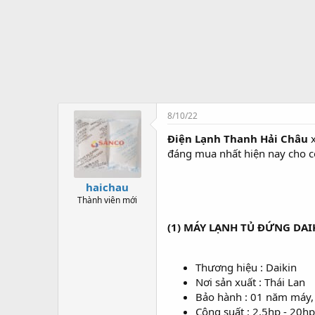
t
ạ
o
8/10/22
Điện Lạnh Thanh Hải Châu
x
đáng mua nhất hiện nay cho cô
haichau
Thành viên mới
(1) MÁY LẠNH TỦ ĐỨNG DAI
Thương hiệu : Daikin
Nơi sản xuất : Thái Lan
Bảo hành : 01 năm máy
Công suất : 2.5hp - 20hp