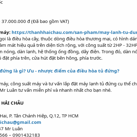
ốc
- 37.000.000 đ (Đã bao gồm VAT)
 máy:
https://thanhhaichau.com/san-pham/may-lanh-tu-d
gọi là điều hòa cây, thuộc dòng điều hòa thương mại, có hình dán
àm mát hiệu quả trên diện tích rộng, với công suất từ 2HP - 32HP
n nóng, dàn lạnh, hệ thống ống đồng, dây điện. Trong đó, dàn nón
ó đặt phía trên, cửa hút đặt bên hông, phía trước.
đứng là gì? Ưu - nhược điểm của điều hòa tủ đứng?
áy, công suất máy và tư vấn lắp đặt máy lạnh tủ đứng cụ thể c
Mr Luân tư vấn miễn phí và nhanh nhất cho bạn nhé.
 HẢI CHÂU
 Hai, P. Tân Chánh Hiệp, Q.12, TP HCM
aichau@gmail.com
247 Mr Luân
0566 – 0901432183