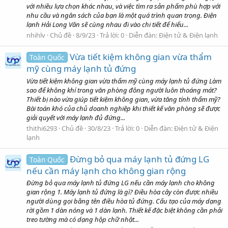
với nhiều lựa chọn khác nhau, và việc tìm ra sản phẩm phù hợp với
nhu cầu và ngân sách của bạn là một quá trình quan trọng. Điện
lạnh Hải Long Vân sẽ cùng nhau đi vào chi tiết để hiểu...
nhihlv
Chủ đề
8/9/23
Trả lời: 0
Diễn đàn:
Điện tử & Điện lạnh
Vừa tiết kiệm không gian vừa thẩm
Toàn Quốc
mỹ cùng máy lạnh tủ đứng
Vừa tiết kiệm không gian vừa thẩm mỹ cùng máy lạnh tủ đứng Làm
sao để không khí trong văn phòng đông người luôn thoáng mát?
Thiết bị nào vừa giúp tiết kiệm không gian, vừa tăng tính thẩm mỹ?
Bài toán khó của chủ doanh nghiệp khi thiết kế văn phòng sẽ được
giải quyết với máy lạnh đủ đứng...
thithi6293
Chủ đề
30/8/23
Trả lời: 0
Diễn đàn:
Điện tử & Điện
lạnh
Đừng bỏ qua máy lạnh tủ đứng LG
Toàn Quốc
nếu cần máy lạnh cho không gian rộng
Đừng bỏ qua máy lạnh tủ đứng LG nếu cần máy lạnh cho không
gian rộng 1. Máy lạnh tủ đứng là gì? Điều hòa cây còn được nhiều
người dùng gọi bằng tên điều hòa tủ đứng. Cấu tạo của máy dạng
rời gồm 1 dàn nóng và 1 dàn lạnh. Thiết kế đặc biệt không cần phải
treo tường mà có dạng hộp chữ nhật...