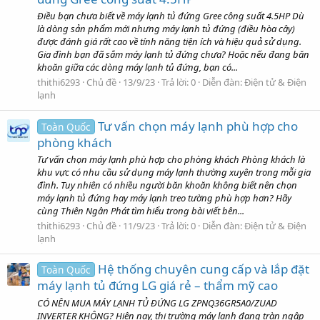
Điều bạn chưa biết về máy lạnh tủ đứng Gree công suất 4.5HP Dù
là dòng sản phẩm mới nhưng máy lạnh tủ đứng (điều hòa cây)
được đánh giá rất cao về tính năng tiện ích và hiệu quả sử dụng.
Gia đình bạn đã sắm máy lạnh tủ đứng chưa? Hoặc nếu đang băn
khoăn giữa các dòng máy lạnh tủ đứng, bạn có...
thithi6293
Chủ đề
13/9/23
Trả lời: 0
Diễn đàn:
Điện tử & Điện
lạnh
Tư vấn chọn máy lạnh phù hợp cho
Toàn Quốc
phòng khách
Tư vấn chọn máy lạnh phù hợp cho phòng khách Phòng khách là
khu vực có nhu cầu sử dụng máy lạnh thường xuyên trong mỗi gia
đình. Tuy nhiên có nhiều người băn khoăn không biết nên chọn
máy lạnh tủ đứng hay máy lạnh treo tường phù hợp hơn? Hãy
cùng Thiên Ngân Phát tìm hiểu trong bài viết bên...
thithi6293
Chủ đề
11/9/23
Trả lời: 0
Diễn đàn:
Điện tử & Điện
lạnh
Hệ thống chuyên cung cấp và lắp đặt
Toàn Quốc
máy lạnh tủ đứng LG giá rẻ – thẩm mỹ cao
CÓ NÊN MUA MÁY LẠNH TỦ ĐỨNG LG ZPNQ36GR5A0/ZUAD
INVERTER KHÔNG? Hiện nay, thị trường máy lạnh đang tràn ngập