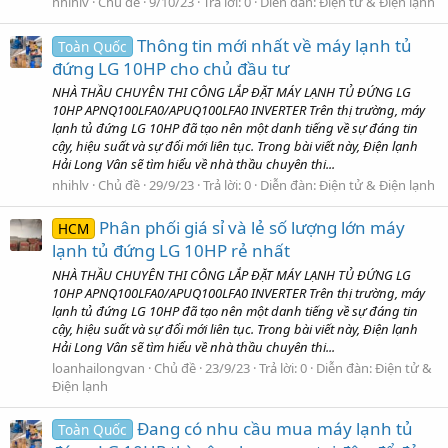
nhihlv
Chủ đề
9/10/23
Trả lời: 0
Diễn đàn:
Điện tử & Điện lạnh
Thông tin mới nhất về máy lạnh tủ
Toàn Quốc
đứng LG 10HP cho chủ đầu tư
NHÀ THẦU CHUYÊN THI CÔNG LẮP ĐẶT MÁY LẠNH TỦ ĐỨNG LG
10HP APNQ100LFA0/APUQ100LFA0 INVERTER Trên thị trường, máy
lạnh tủ đứng LG 10HP đã tạo nên một danh tiếng về sự đáng tin
cậy, hiệu suất và sự đổi mới liên tục. Trong bài viết này, Điện lạnh
Hải Long Vân sẽ tìm hiểu về nhà thầu chuyên thi...
nhihlv
Chủ đề
29/9/23
Trả lời: 0
Diễn đàn:
Điện tử & Điện lạnh
Phân phối giá sỉ và lẻ số lượng lớn máy
HCM
lạnh tủ đứng LG 10HP rẻ nhất
NHÀ THẦU CHUYÊN THI CÔNG LẮP ĐẶT MÁY LẠNH TỦ ĐỨNG LG
10HP APNQ100LFA0/APUQ100LFA0 INVERTER Trên thị trường, máy
lạnh tủ đứng LG 10HP đã tạo nên một danh tiếng về sự đáng tin
cậy, hiệu suất và sự đổi mới liên tục. Trong bài viết này, Điện lạnh
Hải Long Vân sẽ tìm hiểu về nhà thầu chuyên thi...
loanhailongvan
Chủ đề
23/9/23
Trả lời: 0
Diễn đàn:
Điện tử &
Điện lạnh
Đang có nhu cầu mua máy lạnh tủ
Toàn Quốc