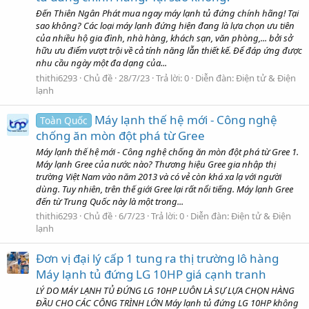
Đến Thiên Ngân Phát mua ngay máy lạnh tủ đứng chính hãng! Tại
sao không? Các loại máy lạnh đứng hiện đang là lựa chọn ưu tiên
của nhiều hộ gia đình, nhà hàng, khách sạn, văn phòng,... bởi sở
hữu ưu điểm vượt trội về cả tính năng lẫn thiết kế. Để đáp ứng được
nhu cầu ngày một đa dạng của...
thithi6293
Chủ đề
28/7/23
Trả lời: 0
Diễn đàn:
Điện tử & Điện
lạnh
Máy lạnh thế hệ mới - Công nghệ
Toàn Quốc
chống ăn mòn đột phá từ Gree
Máy lạnh thế hệ mới - Công nghệ chống ăn mòn đột phá từ Gree 1.
Máy lạnh Gree của nước nào? Thương hiệu Gree gia nhập thị
trường Việt Nam vào năm 2013 và có vẻ còn khá xa lạ với người
dùng. Tuy nhiên, trên thế giới Gree lại rất nổi tiếng. Máy lạnh Gree
đến từ Trung Quốc này là một trong...
thithi6293
Chủ đề
6/7/23
Trả lời: 0
Diễn đàn:
Điện tử & Điện
lạnh
Đơn vị đại lý cấp 1 tung ra thị trường lô hàng
Máy lạnh tủ đứng LG 10HP giá cạnh tranh
LÝ DO MÁY LẠNH TỦ ĐỨNG LG 10HP LUÔN LÀ SỰ LỰA CHỌN HÀNG
ĐẦU CHO CÁC CÔNG TRÌNH LỚN Máy lạnh tủ đứng LG 10HP không