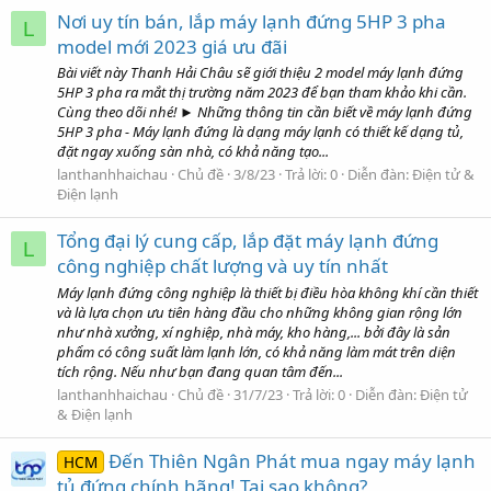
Nơi uy tín bán, lắp máy lạnh đứng 5HP 3 pha
L
model mới 2023 giá ưu đãi
Bài viết này Thanh Hải Châu sẽ giới thiệu 2 model máy lạnh đứng
5HP 3 pha ra mắt thị trường năm 2023 để bạn tham khảo khi cần.
Cùng theo dõi nhé! ► Những thông tin cần biết về máy lạnh đứng
5HP 3 pha - Máy lạnh đứng là dạng máy lạnh có thiết kế dạng tủ,
đặt ngay xuống sàn nhà, có khả năng tạo...
lanthanhhaichau
Chủ đề
3/8/23
Trả lời: 0
Diễn đàn:
Điện tử &
Điện lạnh
Tổng đại lý cung cấp, lắp đặt máy lạnh đứng
L
công nghiệp chất lượng và uy tín nhất
Máy lạnh đứng công nghiệp là thiết bị điều hòa không khí cần thiết
và là lựa chọn ưu tiên hàng đầu cho những không gian rộng lớn
như nhà xưởng, xí nghiệp, nhà máy, kho hàng,... bởi đây là sản
phẩm có công suất làm lạnh lớn, có khả năng làm mát trên diện
tích rộng. Nếu như bạn đang quan tâm đến...
lanthanhhaichau
Chủ đề
31/7/23
Trả lời: 0
Diễn đàn:
Điện tử
& Điện lạnh
Đến Thiên Ngân Phát mua ngay máy lạnh
HCM
tủ đứng chính hãng! Tại sao không?