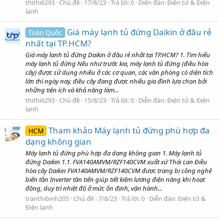
thithi6293
Chủ đề
17/8/23
Trả lời: 0
Diễn đàn:
Điện tử & Điện
lạnh
Giá máy lạnh tủ đứng Daikin ở đâu rẻ
Toàn Quốc
nhất tại TP.HCM?
Giá máy lạnh tủ đứng Daikin ở đâu rẻ nhất tại TP.HCM? 1. Tìm hiểu
máy lạnh tủ đứng Nếu như trước kia, máy lạnh tủ đứng (điều hòa
cây) được sử dụng nhiều ở các cơ quan, các văn phòng có diện tích
lớn thì ngày nay, điều cây đang được nhiều gia đình lựa chọn bởi
những tiện ích và khả năng làm...
thithi6293
Chủ đề
15/8/23
Trả lời: 0
Diễn đàn:
Điện tử & Điện
lạnh
Tham khảo Máy lạnh tủ đứng phù hợp đa
HCM
dạng không gian
Máy lạnh tủ đứng phù hợp đa dạng không gian 1. Máy lạnh tủ
đứng Daikin 1.1. FVA140AMVM/RZF140CVM xuất xứ Thái Lan Điều
hòa cây Daikin FVA140AMVM/RZF140CVM được trang bị công nghệ
biến tần Inverter tân tiến giúp tiết kiệm lương điện năng khi hoạt
động, duy trì nhiệt độ ở mức ổn định, vận hành...
tranthibinh205
Chủ đề
7/8/23
Trả lời: 0
Diễn đàn:
Điện tử &
Điện lạnh