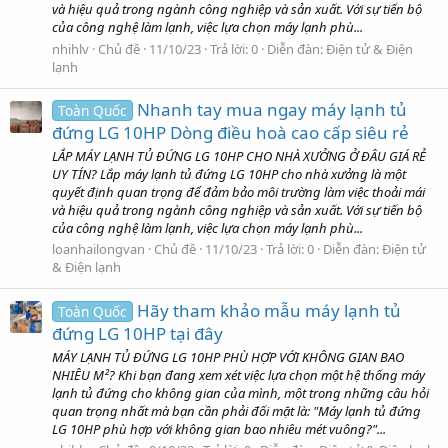
và hiệu quả trong ngành công nghiệp và sản xuất. Với sự tiến bộ
của công nghệ làm lạnh, việc lựa chọn máy lạnh phù...
nhihlv
Chủ đề
11/10/23
Trả lời: 0
Diễn đàn:
Điện tử & Điện
lạnh
Nhanh tay mua ngay máy lạnh tủ
Toàn Quốc
đứng LG 10HP Dòng điều hoà cao cấp siêu rẻ
LẮP MÁY LẠNH TỦ ĐỨNG LG 10HP CHO NHÀ XƯỞNG Ở ĐÂU GIÁ RẺ
UY TÍN? Lắp máy lạnh tủ đứng LG 10HP cho nhà xưởng là một
quyết định quan trọng để đảm bảo môi trường làm việc thoải mái
và hiệu quả trong ngành công nghiệp và sản xuất. Với sự tiến bộ
của công nghệ làm lạnh, việc lựa chọn máy lạnh phù...
loanhailongvan
Chủ đề
11/10/23
Trả lời: 0
Diễn đàn:
Điện tử
& Điện lạnh
Hãy tham khảo mẫu máy lạnh tủ
Toàn Quốc
đứng LG 10HP tại đây
MÁY LẠNH TỦ ĐỨNG LG 10HP PHÙ HỢP VỚI KHÔNG GIAN BAO
NHIÊU M²? Khi bạn đang xem xét việc lựa chọn một hệ thống máy
lạnh tủ đứng cho không gian của mình, một trong những câu hỏi
quan trọng nhất mà bạn cần phải đối mặt là: "Máy lạnh tủ đứng
LG 10HP phù hợp với không gian bao nhiêu mét vuông?"...