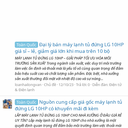
Đại lý bán máy lạnh tủ đứng LG 10HP
Toàn Quốc
giá sỉ – lẻ, giảm giá lớn khi mua trên 10 bộ
MÁY LẠNH TỦ ĐỨNG LG 10HP – GIẢI PHÁP TỐI ƯU HÓA MÔI
TRƯỜNG SẢN XUẤT Trong ngành sản xuất, việc duy trì môi trường
làm việc ổn định và thoải mái là yếu tố vô cùng quan trọng để đảm
bảo hiệu suất cao và chất lượng sản phẩm. Đặc biệt, nhà xưởng
sản xuất thường đối mặt với nhiệt độ cao và sự nóng...
loanhailongvan
Chủ đề
12/10/23
Trả lời: 0
Diễn đàn:
Điện tử
& Điện lạnh
Nguồn cung cấp giá gốc máy lạnh tủ
Toàn Quốc
đứng LG 10HP có khuyến mãi đi kèm
LẮP MÁY LẠNH TỦ ĐỨNG LG 10HP CHO NHÀ XƯỞNG Ở ĐÂU GIÁ RẺ
UY TÍN? Lắp máy lạnh tủ đứng LG 10HP cho nhà xưởng là một
quyết định quan trọng để đảm bảo môi trường làm việc thoải mái