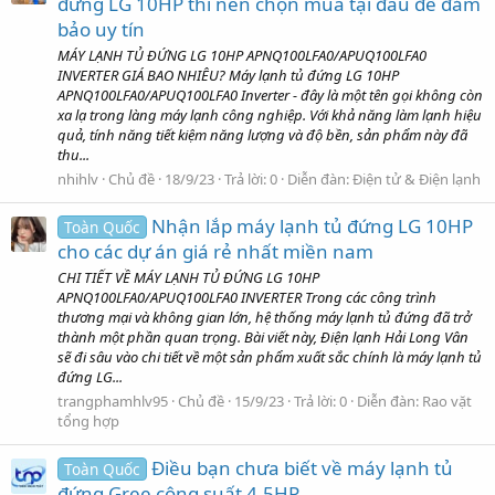
đứng LG 10HP thì nên chọn mua tại đâu để đảm
bảo uy tín
MÁY LẠNH TỦ ĐỨNG LG 10HP APNQ100LFA0/APUQ100LFA0
INVERTER GIÁ BAO NHIÊU? Máy lạnh tủ đứng LG 10HP
APNQ100LFA0/APUQ100LFA0 Inverter - đây là một tên gọi không còn
xa lạ trong làng máy lạnh công nghiệp. Với khả năng làm lạnh hiệu
quả, tính năng tiết kiệm năng lượng và độ bền, sản phẩm này đã
thu...
nhihlv
Chủ đề
18/9/23
Trả lời: 0
Diễn đàn:
Điện tử & Điện lạnh
Nhận lắp máy lạnh tủ đứng LG 10HP
Toàn Quốc
cho các dự án giá rẻ nhất miền nam
CHI TIẾT VỀ MÁY LẠNH TỦ ĐỨNG LG 10HP
APNQ100LFA0/APUQ100LFA0 INVERTER Trong các công trình
thương mại và không gian lớn, hệ thống máy lạnh tủ đứng đã trở
thành một phần quan trọng. Bài viết này, Điện lạnh Hải Long Vân
sẽ đi sâu vào chi tiết về một sản phẩm xuất sắc chính là máy lạnh tủ
đứng LG...
trangphamhlv95
Chủ đề
15/9/23
Trả lời: 0
Diễn đàn:
Rao vặt
tổng hợp
Điều bạn chưa biết về máy lạnh tủ
Toàn Quốc
đứng Gree công suất 4.5HP