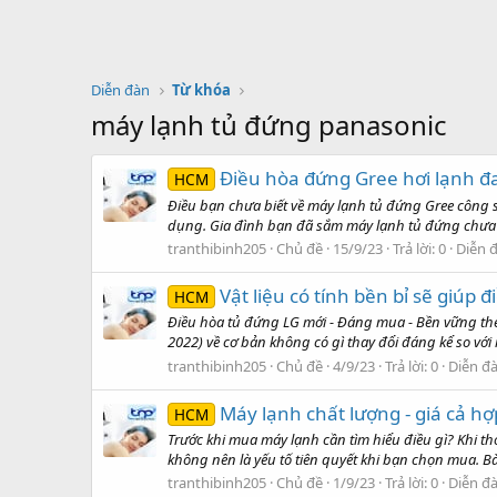
Diễn đàn
Từ khóa
máy lạnh tủ đứng panasonic
Điều hòa đứng Gree hơi lạnh đ
HCM
Điều bạn chưa biết về máy lạnh tủ đứng Gree công 
dụng. Gia đình bạn đã sắm máy lạnh tủ đứng chưa?
tranthibinh205
Chủ đề
15/9/23
Trả lời: 0
Diễn 
Vật liệu có tính bền bỉ sẽ giúp 
HCM
Điều hòa tủ đứng LG mới - Đáng mua - Bền vững theo
2022) về cơ bản không có gì thay đổi đáng kể so vớ
tranthibinh205
Chủ đề
4/9/23
Trả lời: 0
Diễn đ
Máy lạnh chất lượng - giá cả hợ
HCM
Trước khi mua máy lạnh cần tìm hiểu điều gì? Khi t
không nên là yếu tố tiên quyết khi bạn chọn mua. Bài
tranthibinh205
Chủ đề
1/9/23
Trả lời: 0
Diễn đ