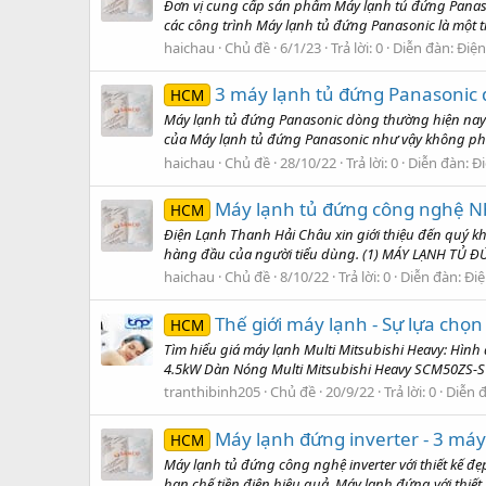
Đơn vị cung cấp sản phẩm Máy lạnh tủ đứng Panason
các công trình Máy lạnh tủ đứng Panasonic là một 
haichau
Chủ đề
6/1/23
Trả lời: 0
Diễn đàn:
Điện
3 máy lạnh tủ đứng Panasonic
HCM
Máy lạnh tủ đứng Panasonic dòng thường hiện nay 
của Máy lạnh tủ đứng Panasonic như vậy không phải
haichau
Chủ đề
28/10/22
Trả lời: 0
Diễn đàn:
Đi
Máy lạnh tủ đứng công nghệ Nh
HCM
Điện Lạnh Thanh Hải Châu xin giới thiệu đến quý kh
hàng đầu của người tiểu dùng. (1) MÁY LẠNH TỦ ĐỨN
haichau
Chủ đề
8/10/22
Trả lời: 0
Diễn đàn:
Điệ
Thế giới máy lạnh - Sự lựa chọn
HCM
Tìm hiểu giá máy lạnh Multi Mitsubishi Heavy: Hì
4.5kW Dàn Nóng Multi Mitsubishi Heavy SCM50ZS-S1
tranthibinh205
Chủ đề
20/9/22
Trả lời: 0
Diễn 
Máy lạnh đứng inverter - 3 máy
HCM
Máy lạnh tủ đứng công nghệ inverter với thiết kế đẹp
hạn chế tiền điện hiệu quả. Máy lạnh đứng với thiết