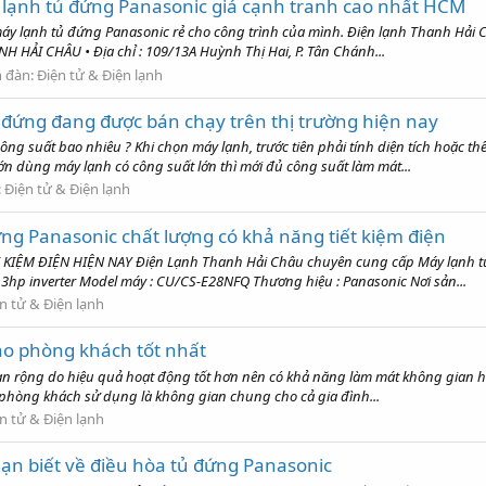
 lạnh tủ đứng Panasonic giá cạnh tranh cao nhất HCM
y lạnh tủ đứng Panasonic rẻ cho công trình của mình. Điện lạnh Thanh Hải Ch
 HẢI CHÂU • Địa chỉ : 109/13A Huỳnh Thị Hai, P. Tân Chánh...
n đàn:
Điện tử & Điện lạnh
 đứng đang được bán chạy trên thị trường hiện nay
 suất bao nhiêu ? Khi chọn máy lạnh, trước tiên phải tính diện tích hoặc th
n dùng máy lạnh có công suất lớn thì mới đủ công suất làm mát...
:
Điện tử & Điện lạnh
ng Panasonic chất lượng có khả năng tiết kiệm điện
ỆM ĐIỆN HIỆN NAY Điện Lạnh Thanh Hải Châu chuyên cung cấp Máy lạnh tủ đ
 3hp inverter Model máy : CU/CS-E28NFQ Thương hiệu : Panasonic Nơi sản...
n tử & Điện lạnh
o phòng khách tốt nhất
 rộng do hiệu quả hoạt động tốt hơn nên có khả năng làm mát không gian hơ
òng khách sử dụng là không gian chung cho cả gia đình...
n tử & Điện lạnh
ạn biết về điều hòa tủ đứng Panasonic