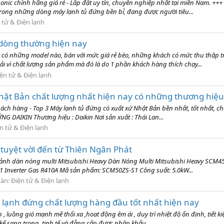
ic chính hãng giá rẻ - Lắp đặt uy tín, chuyên nghiệp nhất tại miền Nam. ++
trong những dòng máy lạnh tủ đứng bền bỉ, đang được người tiêu...
 tử & Điện lạnh
 dòng thường hiện nay
có những model nào, bán với mức giá rẻ bèo, những khách có mức thu thập 
 vì chất lượng sản phẩm mà đó là do 1 phần khách hàng thích chạy...
ện tử & Điện lạnh
ật Bản chất lượng nhất hiện nay có những thương hiệ
ách hàng - Top 3 Máy lạnh tủ đứng có xuất xứ Nhật Bản bền nhất, tốt nhất, ch
G DAIKIN Thương hiệu : Daikin Nơi sản xuất : Thái Lan...
n tử & Điện lạnh
 tuyệt vời đến từ Thiên Ngân Phát
nh ảnh dàn nóng multi Mitsubishi Heavy Dàn Nóng Multi Mitsubishi Heavy SCM
 Inverter Gas R410A Mã sản phẩm: SCM50ZS-S1 Công suất: 5.0kW...
đàn:
Điện tử & Điện lạnh
 lạnh đứng chất lượng hàng đầu tốt nhất hiện nay
 , luồng gió mạnh mẽ thổi xa ,hoạt động êm ái , duy trì nhiệt độ ổn định, tiết 
 kế sang trọng, tinh tế và đẳng cấp được nhập khẩu...