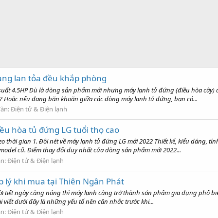
ang lan tỏa đều khắp phòng
suất 4.5HP Dù là dòng sản phẩm mới nhưng máy lạnh tủ đứng (điều hòa cây) đư
 Hoặc nếu đang băn khoăn giữa các dòng máy lạnh tủ đứng, bạn có...
đàn:
Điện tử & Điện lạnh
điều hòa tủ đứng LG tuổi thọ cao
 thời gian 1. Đôi nét về máy lạnh tủ đứng LG mới 2022 Thiết kế, kiểu dáng, 
i model cũ. Điểm thay đổi duy nhất của dòng sản phẩm mới 2022...
àn:
Điện tử & Điện lạnh
p lý khi mua tại Thiên Ngân Phát
hời tiết ngày càng nóng thì máy lạnh càng trở thành sản phẩm gia dụng phổ biế
 viết dưới đây là những yếu tố nên cân nhắc trước khi...
àn:
Điện tử & Điện lạnh