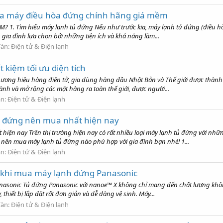
a máy điều hòa đứng chính hãng giá mềm
CM? 1. Tìm hiểu máy lạnh tủ đứng Nếu như trước kia, máy lạnh tủ đứng (điều 
u gia đình lựa chọn bởi những tiện ích và khả năng làm...
đàn:
Điện tử & Điện lạnh
 kiệm tối ưu diện tích
ương hiệu hàng điện tử, gia dùng hàng đầu Nhật Bản và Thế giới được thành lập
nh và mở rộng các mặt hàng ra toàn thế giới, được người...
àn:
Điện tử & Điện lạnh
ủ đứng nên mua nhất hiện nay
hiện nay Trên thị trường hiện nay có rất nhiều loại máy lạnh tủ đứng với n
u nên mua máy lạnh tủ đứng nào phù hợp với gia đình bạn nhé! 1...
àn:
Điện tử & Điện lạnh
 khi mua máy lạnh đứng Panasonic
Panasonic Tủ đứng Panasonic với nanoe™ X không chỉ mang đến chất lượng khô
thiết bị lắp đặt rất đơn giản và dễ dàng vệ sinh. Máy...
đàn:
Điện tử & Điện lạnh