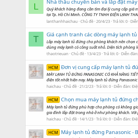
Nhà thầu chuyên bán và lắp đặt máy
L
Quý khách hàng đang cần tìm đại lý cung cấp giá má
tại Tp. Hồ Chí Minh. CÔNG TY TNHH ĐIỆN LẠNH THANH
lanthanhhaichau
Chủ đề
20/4/23
Trả lời: 0
Diễ
Giá cạnh tranh các dòng máy lạnh tủ
T
Lắp máy lạnh tủ đứng cho phòng khách nên chọn công
dùng máy lạnh có công suất nhỏ. Diện tích phòng lớ
thaotrieuan
Chủ đề
13/4/23
Trả lời: 0
Diễn đàn
Đơn vị cung cấp máy lạnh tủ đứ
HCM
MÁY LẠNH TỦ ĐỨNG PANASONIC CÓ KHẢ NĂNG TIẾT KI
điện tốt nhất hiện nay. Máy lạnh tủ đứng Panasonic
haichau
Chủ đề
21/2/23
Trả lời: 0
Diễn đàn:
Điệ
Chọn mua máy lạnh tủ đứng ch
HCM
Máy lạnh tủ đứng phù hợp cho phòng có không gian
gia đình lắp đặt trong nhà ở như phòng khách. Với ph
haichau
Chủ đề
14/1/23
Trả lời: 0
Diễn đàn:
Điệ
Máy lạnh tủ đứng Panasonic - B
HCM