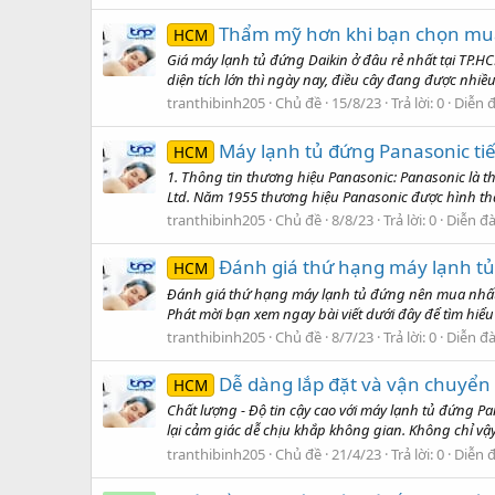
Thẩm mỹ hơn khi bạn chọn mu
HCM
Giá máy lạnh tủ đứng Daikin ở đâu rẻ nhất tại TP.H
diện tích lớn thì ngày nay, điều cây đang được nhiề
tranthibinh205
Chủ đề
15/8/23
Trả lời: 0
Diễn 
Máy lạnh tủ đứng Panasonic tiết
HCM
1. Thông tin thương hiệu Panasonic: Panasonic là th
Ltd. Năm 1955 thương hiệu Panasonic được hình thà
tranthibinh205
Chủ đề
8/8/23
Trả lời: 0
Diễn đ
Đánh giá thứ hạng máy lạnh t
HCM
Đánh giá thứ hạng máy lạnh tủ đứng nên mua nhất 
Phát mời bạn xem ngay bài viết dưới đây để tìm hiể
tranthibinh205
Chủ đề
8/7/23
Trả lời: 0
Diễn đ
Dễ dàng lắp đặt và vận chuyển
HCM
Chất lượng - Độ tin cậy cao với máy lạnh tủ đứng 
lại cảm giác dễ chịu khắp không gian. Không chỉ vậy, 
tranthibinh205
Chủ đề
21/4/23
Trả lời: 0
Diễn 