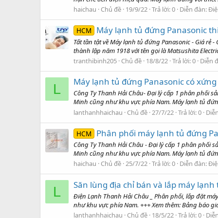
haichau
Chủ đề
19/9/22
Trả lời: 0
Diễn đàn:
Điệ
Máy lạnh tủ đứng Panasonic th
HCM
Tất tần tật về Máy lạnh tủ đứng Panasonic - Giá rẻ
thành lập năm 1918 với tên gọi là Matsushita Electri
tranthibinh205
Chủ đề
18/8/22
Trả lời: 0
Diễn 
Máy lạnh tủ đứng Panasonic có xứng 
L
Công Ty Thanh Hải Châu- Đại lý cấp 1 phân phối sả
Minh cũng như khu vực phía Nam. Máy lạnh tủ đứng 
lanthanhhaichau
Chủ đề
27/7/22
Trả lời: 0
Diễ
Phân phối máy lạnh tủ đứng Pa
HCM
Công Ty Thanh Hải Châu - Đại lý cấp 1 phân phối s
Minh cũng như khu vực phía Nam. Máy lạnh tủ đứng 
haichau
Chủ đề
25/7/22
Trả lời: 0
Diễn đàn:
Điệ
Săn lùng địa chỉ bán và lắp máy lạn
L
Điện Lạnh Thanh Hải Châu _ Phân phối, lắp đặt máy
như khu vực phía Nam. +++ Xem thêm: Bảng báo giá 
lanthanhhaichau
Chủ đề
18/5/22
Trả lời: 0
Diễ