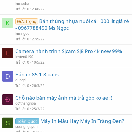
kimsoha
Trả lời
0
23/6/22
Bán thùng nhựa nuôi cá 1000 lít giá rẻ
Đức trọng
K
- 0967788450 Ms Ngọc
kimngoc
Trả lời
0
27/5/22
Camera hành trình Sjcam Sj8 Pro 4k new 99%
L
levien0190
Trả lời
0
10/5/22
Bán cz 85 1.8 batis
D
dungtl
Trả lời
0
26/3/22
Chỗ nào bán máy ảnh mà trả góp ko ae :)
Đ
đờithănghoa
Trả lời
0
25/3/22
Máy In Màu Hay Máy In Trắng Đen?
Toàn Quốc
S
suongnguyen