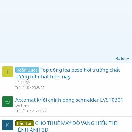
Bộ lọc
Top dòng loa bose hội trường chất
Toàn Quốc
T
lượng tốt nhất hiện nay
Thu96qb
Trả lời
0
23/5/23
Aptomat khối chỉnh dòng schneider LV510301
Đ
Đỗ Hiên
Trả lời
0
21/11/22
CHO THUÊ MÁY DÒ VÀNG HIỂN THỊ
Bảo Lộc
K
HÌNH ẢNH 3D