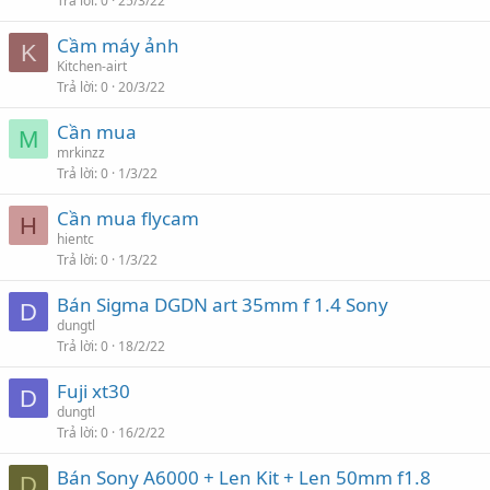
Trả lời
0
25/3/22
Cầm máy ảnh
K
Kitchen-airt
Trả lời
0
20/3/22
Cần mua
M
mrkinzz
Trả lời
0
1/3/22
Cần mua flycam
H
hientc
Trả lời
0
1/3/22
Bán Sigma DGDN art 35mm f 1.4 Sony
D
dungtl
Trả lời
0
18/2/22
Fuji xt30
D
dungtl
Trả lời
0
16/2/22
Bán Sony A6000 + Len Kit + Len 50mm f1.8
D