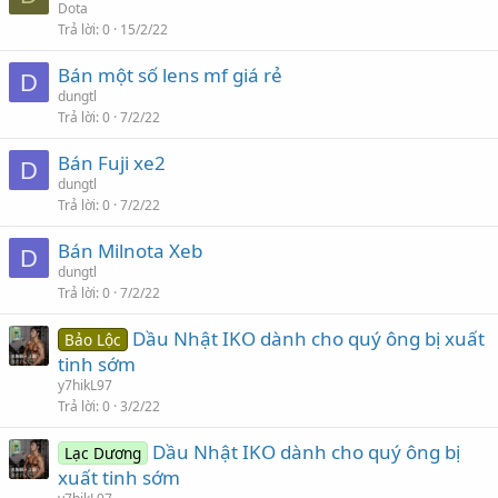
Dota
Trả lời
0
15/2/22
Bán một số lens mf giá rẻ
D
dungtl
Trả lời
0
7/2/22
Bán Fuji xe2
D
dungtl
Trả lời
0
7/2/22
Bán Milnota Xeb
D
dungtl
Trả lời
0
7/2/22
Dầu Nhật IKO dành cho quý ông bị xuất
Bảo Lộc
tinh sớm
y7hikL97
Trả lời
0
3/2/22
Dầu Nhật IKO dành cho quý ông bị
Lạc Dương
xuất tinh sớm