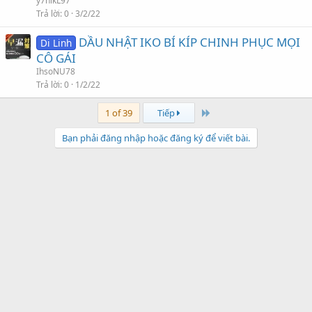
y7hikL97
Trả lời
0
3/2/22
DẦU NHẬT IKO BÍ KÍP CHINH PHỤC MỌI
Di Linh
CÔ GÁI
IhsoNU78
Trả lời
0
1/2/22
Last
1 of 39
Tiếp
Bạn phải đăng nhập hoặc đăng ký để viết bài.