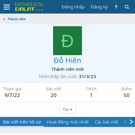
Đăng nhập
Đăng ký
Thành viên
Đ
Đỗ Hiên
Thành viên mới
Nhìn thấy lần cuối
31/3/23
Tham gia
Bài viết
Thích
Điểm
9/7/22
20
1
50
Tìm
Bài viết trên hồ sơ
Hoạt động mới nhất
Các bài viết
Giới 