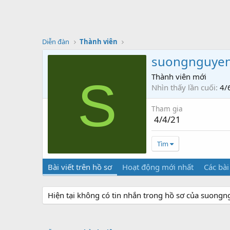
Diễn đàn
Thành viên
suongnguye
Thành viên mới
S
Nhìn thấy lần cuối
4/
Tham gia
4/4/21
Tìm
Bài viết trên hồ sơ
Hoạt động mới nhất
Các bài
Hiện tại không có tin nhắn trong hồ sơ của suongn