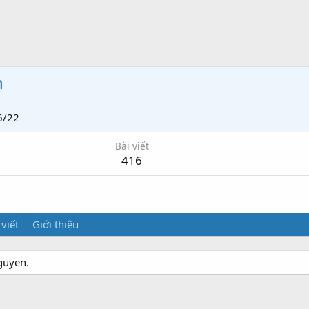
n
6/22
Bài viết
416
 viết
Giới thiệu
guyen.