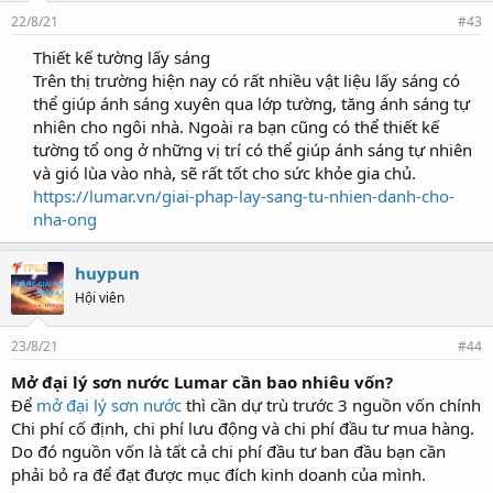
22/8/21
#43
Thiết kế tường lấy sáng
Trên thị trường hiện nay có rất nhiều vật liệu lấy sáng có
thể giúp ánh sáng xuyên qua lớp tường, tăng ánh sáng tự
nhiên cho ngôi nhà. Ngoài ra bạn cũng có thể thiết kế
tường tổ ong ở những vị trí có thể giúp ánh sáng tự nhiên
và gió lùa vào nhà, sẽ rất tốt cho sức khỏe gia chủ.
https://lumar.vn/giai-phap-lay-sang-tu-nhien-danh-cho-
nha-ong
huypun
Hội viên
23/8/21
#44
Mở đại lý sơn nước Lumar cần bao nhiêu vốn?
Để
mở đại lý sơn nước
thì cần dự trù trước 3 nguồn vốn chính
Chi phí cố định, chi phí lưu động và chi phí đầu tư mua hàng.
Do đó nguồn vốn là tất cả chi phí đầu tư ban đầu bạn cần
phải bỏ ra để đạt được mục đích kinh doanh của mình.