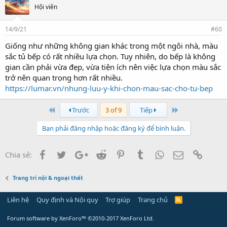
Hội viên
14/9/21
#60
Giống như những không gian khác trong một ngôi nhà, màu
sắc tủ bếp có rất nhiều lựa chọn. Tuy nhiên, do bếp là không
gian cần phải vừa đẹp, vừa tiện ích nên việc lựa chọn màu sắc
trở nên quan trọng hơn rất nhiều.
https://lumar.vn/nhung-luu-y-khi-chon-mau-sac-cho-tu-bep
First
Last
Trước
3 of 9
Tiếp
Bạn phải đăng nhập hoặc đăng ký để bình luận.
Facebook
Twitter
Google+
Reddit
Pinterest
Tumblr
WhatsApp
Email
Link
Chia sẻ:
Trang trí nội & ngoại thất
Liên hệ
Quy định và Nội quy
Trợ giúp
Trang chủ
Forum software by XenForo™
©2010-2017 XenForo Ltd.