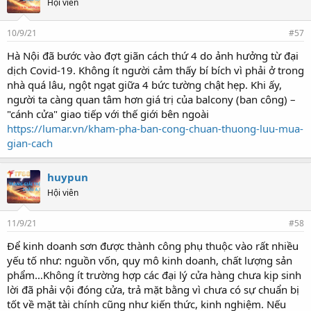
Hội viên
10/9/21
#57
Hà Nội đã bước vào đợt giãn cách thứ 4 do ảnh hưởng từ đại
dịch Covid-19. Không ít người cảm thấy bí bích vì phải ở trong
nhà quá lâu, ngột ngạt giữa 4 bức tường chật hẹp. Khi ấy,
người ta càng quan tâm hơn giá trị của balcony (ban công) –
"cánh cửa" giao tiếp với thế giới bên ngoài
https://lumar.vn/kham-pha-ban-cong-chuan-thuong-luu-mua-
gian-cach
huypun
Hội viên
11/9/21
#58
Để kinh doanh sơn được thành công phụ thuộc vào rất nhiều
yếu tố như: nguồn vốn, quy mô kinh doanh, chất lượng sản
phẩm…Không ít trường hợp các đại lý cửa hàng chưa kịp sinh
lời đã phải vội đóng cửa, trả mặt bằng vì chưa có sự chuẩn bị
tốt về mặt tài chính cũng như kiến thức, kinh nghiệm. Nếu