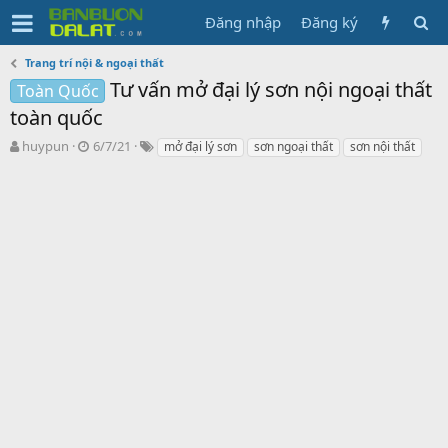
Đăng nhập
Đăng ký
Trang trí nội & ngoại thất
Tư vấn mở đại lý sơn nội ngoại thất
Toàn Quốc
toàn quốc
N
N
T
huypun
6/7/21
mở đại lý sơn
sơn ngoại thất
sơn nội thất
g
g
ừ
ư
à
k
ờ
y
h
i
g
ó
k
ử
a
h
i
ở
i
t
ạ
o