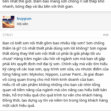
tiến nhất thế giới. Đảm bảo màng sơn chống rỉ sắt thép khô
nhanh, bóng đẹp và lâu bền với thời gian.
huypun
Hội viên
27/8/21
#48
Bạn có biết sơn nội thất gồm bao nhiêu lớp sơn? Sơn chống
thấm là gì? Có nhất thiết phải dùng sơn lót không? Sơn ngoại
thất dùng thay thế sơn nội thất có phải là giải pháp tối ưu
chưa? Hàng trăm ngàn câu hỏi về ngành sơn mà bạn sẽ gặp
phải khi quyết định mở đại lý sơn. Chính vậy mà việc tìm hiểu
kỹ càng về các loại sơn, quy trình sơn sửa, ưu nhược điểm của
từng hãng sơn: Mykolor, Nippon, Lumar Paint…là giai đoạn
vô cùng quan trọng cho mô hình kinh doanh của bạn.
Hiểu rõ về sản phẩm không những cho bạn cái nhìn tổng
quan về tiềm năng của ngành mà còn nâng cao hiểu biết bản
thân, hỗ trợ hiệu quả cho quá trình tư vấn cho khách hàng.
Đồng thời, tạo dựng uy tín và niềm tin trong lòng khách hàng
một cách hiệu quả.