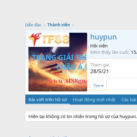
Diễn đàn
Thành viên
huypun
Hội viên
Nhìn thấy lần cuối
15
Tham gia
28/5/21
Tìm
Bài viết trên hồ sơ
Hoạt động mới nhất
Các bài
Hiện tại không có tin nhắn trong hồ sơ của huypun.