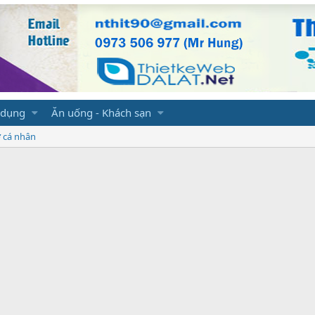
 dụng
Ăn uống - Khách sạn
ơ cá nhân