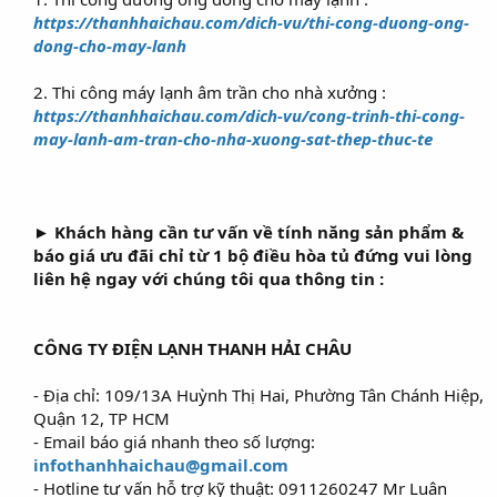
https://thanhhaichau.com/dich-vu/thi-cong-duong-ong-
dong-cho-may-lanh
2. Thi công máy lạnh âm trần cho nhà xưởng :
https://thanhhaichau.com/dich-vu/cong-trinh-thi-cong-
may-lanh-am-tran-cho-nha-xuong-sat-thep-thuc-te
► Khách hàng cần tư vấn về tính năng sản phẩm &
báo giá ưu đãi chỉ từ 1 bộ điều hòa tủ đứng vui lòng
liên hệ ngay với chúng tôi qua thông tin :
CÔNG TY ĐIỆN LẠNH THANH HẢI CHÂU
- Địa chỉ: 109/13A Huỳnh Thị Hai, Phường Tân Chánh Hiệp,
Quận 12, TP HCM
- Email báo giá nhanh theo số lượng:
infothanhhaichau@gmail.com
- Hotline tư vấn hỗ trợ kỹ thuật: 0911260247 Mr Luân