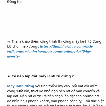
Đồng Nai
→
Tham khảo thêm công trình thi công máy lạnh tủ đứng
LG cho nhà xưởng :
https://thanhhaichau.com/dich-
vu/lap-may-lanh-cho-nha-xuong-tu-dung-lg-10-hp-
inverter
►
Có nên lắp đặt máy lạnh tủ đứng ?
Máy lạnh đứng
với tính thẩm mỹ cao, nổi bật với mức
công suất lớn, thiết kế nhỏ gọn nên rất dễ vận chuyển và
lắp đặt. Nên rất được ưa tiên chọn lắp đặt cho những nơi
dễ nhìn như phòng khách, văn phòng công ty,… và đặc biệt
là văn phòng công sở. Với khả năng vận hành êm ái, luồng