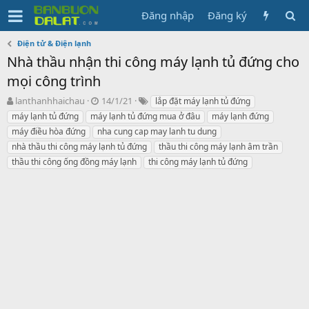
Đăng nhập
Đăng ký
Điện tử & Điện lạnh
Nhà thầu nhận thi công máy lạnh tủ đứng cho
mọi công trình
N
N
T
lanthanhhaichau
14/1/21
lắp đặt máy lạnh tủ đứng
g
g
ừ
máy lạnh tủ đứng
máy lạnh tủ đứng mua ở đâu
máy lạnh đứng
ư
à
k
máy điều hòa đứng
nha cung cap may lanh tu dung
ờ
y
h
nhà thầu thi công máy lạnh tủ đứng
thầu thi công máy lạnh âm trần
i
g
ó
thầu thi công ống đồng máy lạnh
k
ử
thi công máy lạnh tủ đứng
a
h
i
ở
i
t
ạ
o