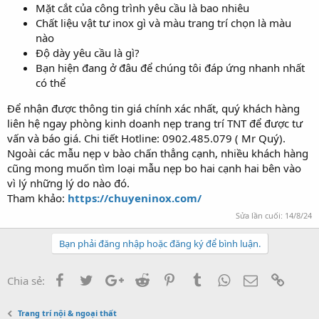
Mặt cắt của công trình yêu cầu là bao nhiêu
Chất liệu vật tư inox gì và màu trang trí chọn là màu
nào
Độ dày yêu cầu là gì?
Bạn hiện đang ở đâu để chúng tôi đáp ứng nhanh nhất
có thể
Để nhận được thông tin giá chính xác nhất, quý khách hàng
liên hệ ngay phòng kinh doanh nẹp trang trí TNT để được tư
vấn và báo giá. Chi tiết Hotline: 0902.485.079 ( Mr Quý).
Ngoài các mẫu nẹp v bào chấn thẳng cạnh, nhiều khách hàng
cũng mong muốn tìm loại mẫu nẹp bo hai cạnh hai bên vào
vì lý những lý do nào đó.
Tham khảo:
https://chuyeninox.com/
Sửa lần cuối:
14/8/24
Bạn phải đăng nhập hoặc đăng ký để bình luận.
Facebook
Twitter
Google+
Reddit
Pinterest
Tumblr
WhatsApp
Email
Link
Chia sẻ:
Trang trí nội & ngoại thất