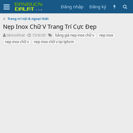
Đăng nhập
Đăng ký
Trang trí nội & ngoại thất
Nẹp Inox Chữ V Trang Trí Cực Đẹp
N
N
T
tikinoithat
15/9/20
bảng giá nẹp inox chữ v
nẹp inox
g
g
ừ
nẹp inox chữ v
nẹp inox chữ v tại tphcm
ư
à
k
ờ
y
h
i
g
ó
k
ử
a
h
i
ở
i
t
ạ
o