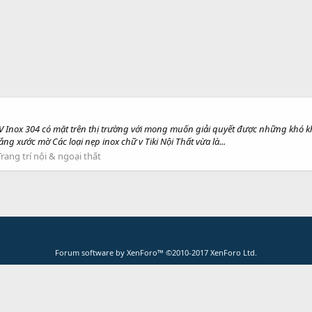
 V Inox 304 có mặt trên thị trường với mong muốn giải quyết được những khó k
ng xước mờ Các loại nẹp inox chữ v Tiki Nội Thất vừa là...
Trang trí nội & ngoại thất
Forum software by XenForo™
©2010-2017 XenForo Ltd.