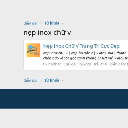
Diễn đàn
Từ khóa
nẹp inox chữ v
Nẹp Inox Chữ V Trang Trí Cực Đẹp
Nep inox chu V | Nẹp bo góc V | V inox 304 | thanh
chắn bảo vệ các góc cạnh không bị sứt mẻ. V inox trắ
tikinoithat
Chủ đề
15/9/20
Trả lời: 0
Diễn đàn:
Diễn đàn
Từ khóa