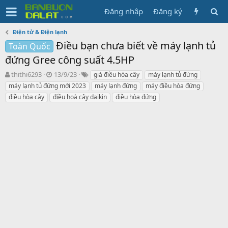
Đăng nhập
Đăng ký
Điện tử & Điện lạnh
Điều bạn chưa biết về máy lạnh tủ
Toàn Quốc
đứng Gree công suất 4.5HP
N
N
T
thithi6293
13/9/23
giá điều hòa cây
máy lạnh tủ đứng
g
g
ừ
máy lạnh tủ đứng mới 2023
máy lạnh đứng
máy điều hòa đứng
ư
à
k
điều hòa cây
điều hoà cây daikin
điều hòa đứng
ờ
y
h
i
g
ó
k
ử
a
h
i
ở
i
t
ạ
o