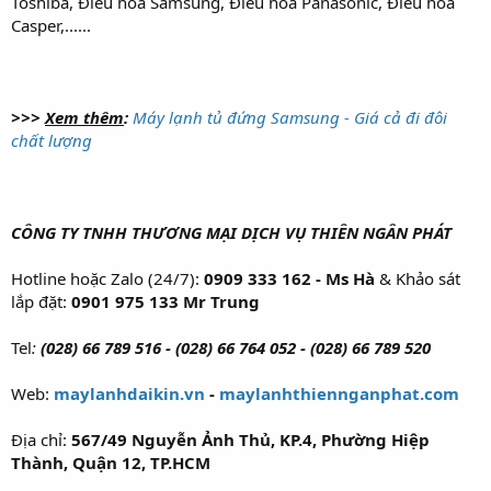
Toshiba, Điều hòa Samsung, Điều hòa Panasonic, Điều hòa
Casper,......
>>>
Xem thêm
:
Máy lạnh tủ đứng Samsung - Giá cả đi đôi
chất lượng
CÔNG TY TNHH THƯƠNG MẠI DỊCH VỤ THIÊN NGÂN PHÁT
Hotline hoặc Zalo (24/7):
0909 333 162 - Ms Hà
& Khảo sát
lắp đặt:
0901 975 133 Mr Trung
Tel
:
(028) 66 789 516 - (028) 66 764 052 - (028) 66 789 520
Web:
maylanhdaikin.vn
-
maylanhthiennganphat.com
Địa chỉ:
567/49 Nguyễn Ảnh Thủ, KP.4, Phường Hiệp
Thành, Quận 12, TP.HCM