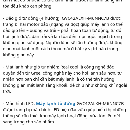
tỏa đều khắp căn phòng.
- Đảo gió tự động (4 hướng): GVC42ALXH-M6NNC7B được
trang bị hai motor đảo (ngang và dọc) giúp máy lạnh có thể
đảo gió lên – xuống và trái – phải hoàn toàn tự động, từ đó
hơi lạnh được dàn trải và lan tỏa đến mọi ngóc ngách trong
không gian sử dụng. Người dùng sẽ tận hưởng được không
gian mát lạnh một cách thoải mái ở bất kỳ vị trí nào trong
không gian này.
- Mát lạnh như gió tự nhiên: Real cool là công nghệ độc
quyền đến từ Gree, công nghệ này cho hơi lạnh sâu hơn, tự
nhiên hơn bạn chỉ cần bật máy lạnh là có thể tận hưởng
không gian mát lạnh sảng khoái, dễ chịu như không khí ngoài
trời.
- Màn hình LED:
Máy lạnh tủ đứng
GVC42ALXH-M6NNC7B
được trang bị màn hình LED hiện đại vừa giúp hiển thị những
thông số cần thiết khi máy lạnh hoạt động, vừa tôn lên nét
sang trọng cho sản phẩm.