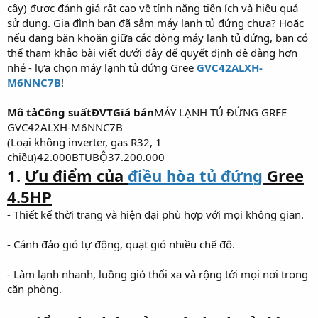
cây) được đánh giá rất cao về tính năng tiện ích và hiệu quả
sử dụng. Gia đình bạn đã sắm máy lạnh tủ đứng chưa? Hoặc
nếu đang băn khoăn giữa các dòng máy lạnh tủ đứng, bạn có
thể tham khảo bài viết dưới đây để quyết định dễ dàng hơn
nhé - lựa chọn máy lạnh tủ đứng Gree
GVC42ALXH-
M6NNC7B
!
Mô tảCông suấtĐVTGiá bán
MÁY LẠNH TỦ ĐỨNG GREE
GVC42ALXH-M6NNC7B
(Loại không inverter, gas R32, 1
chiều)42.000BTUBỘ37.200.000
1.
Ưu điểm của
điều hòa tủ đứng
Gree
4.5HP
- Thiết kế thời trang và hiện đại phù hợp với mọi không gian.
- Cánh đảo gió tự động, quạt gió nhiều chế độ.
- Làm lạnh nhanh, luồng gió thổi xa và rộng tới mọi nơi trong
căn phòng.