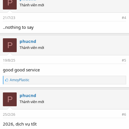
P
Thành viên mới
21/7/23
#4
..nothing to say
phucnd
P
Thành viên mới
19/8/25
#5
good good service
T
AmoyPlastic
h
í
c
phucnd
P
h
Thành viên mới
:
25/2/26
#6
2026, dịch vụ tốt