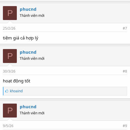
phucnd
P
Thành viên mới
25/2/26
#7
tiệm giá cả hợp lý
phucnd
P
Thành viên mới
30/3/26
#8
hoạt động tốt
T
khoaind
h
í
c
phucnd
P
h
Thành viên mới
:
9/5/26
#9