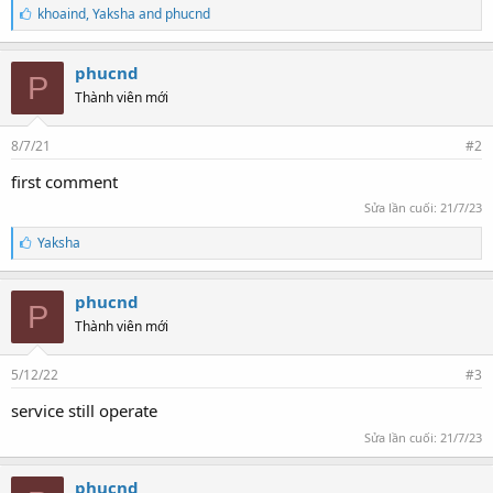
T
khoaind
,
Yaksha
and
phucnd
h
í
c
phucnd
P
h
Thành viên mới
:
8/7/21
#2
first comment
Sửa lần cuối:
21/7/23
T
Yaksha
h
í
c
phucnd
P
h
Thành viên mới
:
5/12/22
#3
service still operate
Sửa lần cuối:
21/7/23
phucnd