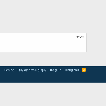
9/5/26
Liên hệ
Quy định và Nội quy
Trợ giúp
Trang chủ