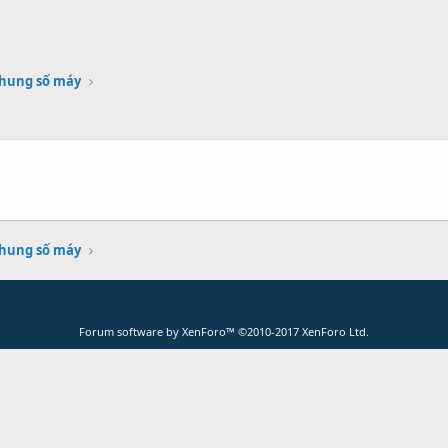
khung số máy
khung số máy
Forum software by XenForo™
©2010-2017 XenForo Ltd.