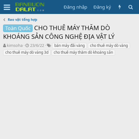
Đăng nhập
Đăng ký
Rao vặt tổng hợp
CHO THUÊ MÁY THĂM DÒ
Toàn Quốc
KHOÁNG SẢN CÔNG NGHỆ ĐỊA VẬT LÝ
N
N
T
kimsoha
23/6/22
bán máy đãi vàng
cho thuê máy dò vàng
g
g
ừ
cho thuê máy dò vàng 3d
cho thuê máy thăm dò khoáng sản
ư
à
k
ờ
y
h
i
g
ó
k
ử
a
h
i
ở
i
t
ạ
o