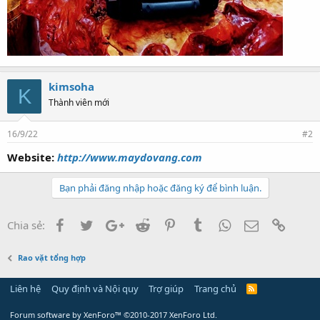
kimsoha
K
Thành viên mới
16/9/22
#2
Website:
http://www.maydovang.com
Bạn phải đăng nhập hoặc đăng ký để bình luận.
Facebook
Twitter
Google+
Reddit
Pinterest
Tumblr
WhatsApp
Email
Link
Chia sẻ:
Rao vặt tổng hợp
Liên hệ
Quy định và Nội quy
Trợ giúp
Trang chủ
Forum software by XenForo™
©2010-2017 XenForo Ltd.