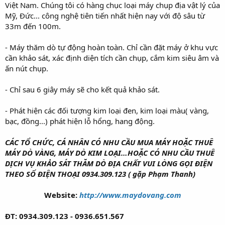
Việt Nam. Chúng tôi có hàng chục loại máy chụp địa vật lý của
Mỹ, Đức... công nghệ tiên tiến nhất hiện nay với độ sâu từ
33m đến 100m.
- Máy thăm dò tự động hoàn toàn. Chỉ cần đặt máy ở khu vực
cần khảo sát, xác định diện tích cần chụp, cắm kim siêu âm và
ấn nút chụp.
- Chỉ sau 6 giây máy sẽ cho kết quả khảo sát.
- Phát hiện các đối tượng kim loại đen, kim loại màu( vàng,
bạc, đồng...) phát hiện lỗ hổng, hang động.
CÁC TỔ CHỨC, CÁ NHÂN CÓ NHU CẦU MUA MÁY HOẶC THUÊ
MÁY DÒ VÀNG, MÁY DÒ KIM LOẠI…HOẶC CÓ NHU CẦU THUÊ
DỊCH VỤ KHẢO SÁT THĂM DÒ ĐỊA CHẤT VUI LÒNG GỌI ĐIỆN
THEO SỐ ĐIỆN THOẠI 0934.309.123 ( gặp Phạm Thanh)
Website:
http://www.maydovang.com
ĐT: 0934.309.123 - 0936.651.567