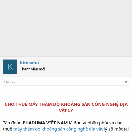
kimsoha
K
Thành viên mới
23/6/22
#1
CHO THUÊ MÁY THĂM DÒ KHOÁNG SẢN CÔNG NGHỆ ĐỊA
VẬT LÝ
Tập đoàn
PHADUMA VIỆT NAM
là đơn vị phân phối và cho
thuê
máy thăm dò khoáng sản công nghệ địa vật l
ý số một tại