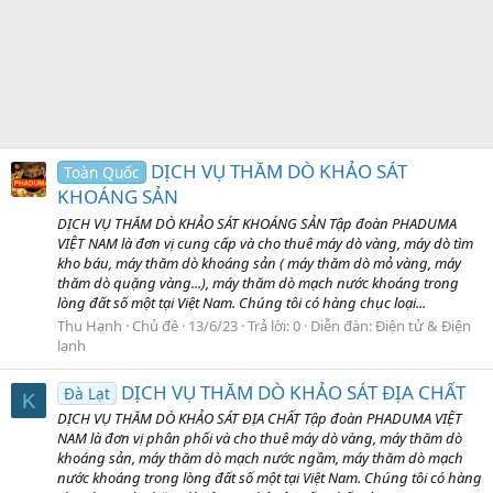
DỊCH VỤ THĂM DÒ KHẢO SÁT
Toàn Quốc
KHOÁNG SẢN
DỊCH VỤ THĂM DÒ KHẢO SÁT KHOÁNG SẢN Tập đoàn PHADUMA
VIỆT NAM là đơn vị cung cấp và cho thuê máy dò vàng, máy dò tìm
kho báu, máy thăm dò khoáng sản ( máy thăm dò mỏ vàng, máy
thăm dò quặng vàng...), máy thăm dò mạch nước khoáng trong
lòng đất số một tại Việt Nam. Chúng tôi có hàng chục loại...
Thu Hạnh
Chủ đề
13/6/23
Trả lời: 0
Diễn đàn:
Điện tử & Điện
lạnh
DỊCH VỤ THĂM DÒ KHẢO SÁT ĐỊA CHẤT
Đà Lạt
K
DỊCH VỤ THĂM DÒ KHẢO SÁT ĐỊA CHẤT Tập đoàn PHADUMA VIỆT
NAM là đơn vị phân phối và cho thuê máy dò vàng, máy thăm dò
khoáng sản, máy thăm dò mạch nước ngầm, máy thăm dò mạch
nước khoáng trong lòng đất số một tại Việt Nam. Chúng tôi có hàng