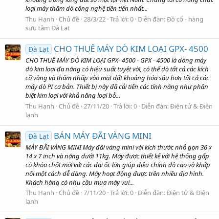
loại máy thăm dò công nghệ tiên tiến nhất...
Thu Hạnh
Chủ đề
28/3/22
Trả lời: 0
Diễn đàn:
Đồ cổ - hàng
sưu tầm Đà Lạt
CHO THUÊ MÁY DÒ KIM LOẠI GPX- 4500
Đà Lạt
CHO THUÊ MÁY DÒ KIM LOẠI GPX- 4500 - GPX ‑ 4500 là dòng máy
dò kim loại đa năng có hiệu suất tuyệt vời, có thể dò tất cả các kích
cỡ vàng và thâm nhập vào mặt đất khoáng hóa sâu hơn tất cả các
máy dò PI cơ bản. Thiết bị này đã cải tiến các tính năng như phân
biệt kim loại với khả năng loại bỏ...
Thu Hạnh
Chủ đề
27/11/20
Trả lời: 0
Diễn đàn:
Điện tử & Điện
lạnh
BÁN MÁY ĐÃI VÀNG MINI
Đà Lạt
MÁY ĐÃI VÀNG MINI Máy đãi vàng mini với kích thước nhỏ gọn 36 x
14 x 7 inch và nặng dưới 11kg. Máy được thiết kế với hệ thống gấp
có khóa chốt mới với các đai ốc lớn giúp điều chỉnh độ cao và khớp
nối một cách dễ dàng. Máy hoạt động được trên nhiều địa hình.
Khách hàng có nhu cầu mua máy vui...
Thu Hạnh
Chủ đề
7/11/20
Trả lời: 0
Diễn đàn:
Điện tử & Điện
lạnh