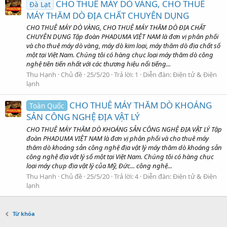
CHO THUÊ MÁY DÒ VÀNG, CHO THUÊ
Đà Lạt
MÁY THĂM DÒ ĐỊA CHẤT CHUYÊN DỤNG
CHO THUÊ MÁY DÒ VÀNG, CHO THUÊ MÁY THĂM DÒ ĐỊA CHẤT
CHUYÊN DỤNG Tập đoàn PHADUMA VIỆT NAM là đơn vị phân phối
và cho thuê máy dò vàng, máy dò kim loại, máy thăm dò địa chất số
một tại Việt Nam. Chúng tôi có hàng chục loại máy thăm dò công
nghệ tiên tiến nhất với các thương hiệu nổi tiếng...
Thu Hạnh
Chủ đề
25/5/20
Trả lời: 1
Diễn đàn:
Điện tử & Điện
lạnh
CHO THUÊ MÁY THĂM DÒ KHOÁNG
Toàn Quốc
SẢN CÔNG NGHỆ ĐỊA VẬT LÝ
CHO THUÊ MÁY THĂM DÒ KHOÁNG SẢN CÔNG NGHỆ ĐỊA VẬT LÝ Tập
đoàn PHADUMA VIỆT NAM là đơn vị phân phối và cho thuê máy
thăm dò khoáng sản công nghệ địa vật lý máy thăm dò khoáng sản
công nghệ địa vật lý số một tại Việt Nam. Chúng tôi có hàng chục
loại máy chụp địa vật lý của Mỹ, Đức... công nghệ...
Thu Hạnh
Chủ đề
25/5/20
Trả lời: 4
Diễn đàn:
Điện tử & Điện
lạnh
Từ khóa