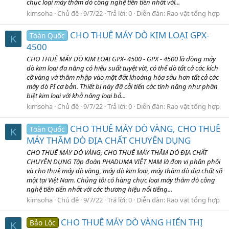
chục loại máy thăm dò công nghệ tiên tiến nhất với...
kimsoha
Chủ đề
9/7/22
Trả lời: 0
Diễn đàn:
Rao vặt tổng hợp
CHO THUÊ MÁY DÒ KIM LOẠI GPX-
Toàn Quốc
K
4500
CHO THUÊ MÁY DÒ KIM LOẠI GPX- 4500 - GPX ‑ 4500 là dòng máy
dò kim loại đa năng có hiệu suất tuyệt vời, có thể dò tất cả các kích
cỡ vàng và thâm nhập vào mặt đất khoáng hóa sâu hơn tất cả các
máy dò PI cơ bản. Thiết bị này đã cải tiến các tính năng như phân
biệt kim loại với khả năng loại bỏ...
kimsoha
Chủ đề
9/7/22
Trả lời: 0
Diễn đàn:
Rao vặt tổng hợp
CHO THUÊ MÁY DÒ VÀNG, CHO THUÊ
Toàn Quốc
K
MÁY THĂM DÒ ĐỊA CHẤT CHUYÊN DỤNG
CHO THUÊ MÁY DÒ VÀNG, CHO THUÊ MÁY THĂM DÒ ĐỊA CHẤT
CHUYÊN DỤNG Tập đoàn PHADUMA VIỆT NAM là đơn vị phân phối
và cho thuê máy dò vàng, máy dò kim loại, máy thăm dò địa chất số
một tại Việt Nam. Chúng tôi có hàng chục loại máy thăm dò công
nghệ tiên tiến nhất với các thương hiệu nổi tiếng...
kimsoha
Chủ đề
9/7/22
Trả lời: 0
Diễn đàn:
Rao vặt tổng hợp
CHO THUÊ MÁY DÒ VÀNG HIỂN THỊ
Bảo Lộc
K