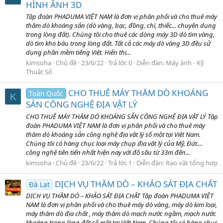
HÌNH ẢNH 3D
Tập đoàn PHADUMA VIỆT NAM là đơn vị phân phối và cho thuê máy
thăm dò khoáng sản (dò vàng, bạc, đồng, chì, thiếc... chuyên dụng
trong lòng đất). Chúng tôi cho thuê các dòng máy 3D dò tìm vàng,
dò tìm kho báu trong lòng đất. Tất cả các máy dò vàng 3D đều sử
dụng phần mềm tiếng Việt. Hiển thị...
kimsoha
Chủ đề
23/6/22
Trả lời: 0
Diễn đàn:
Máy ảnh - Kỹ
Thuật Số
CHO THUÊ MÁY THĂM DÒ KHOÁNG
Toàn Quốc
K
SẢN CÔNG NGHỆ ĐỊA VẬT LÝ
CHO THUÊ MÁY THĂM DÒ KHOÁNG SẢN CÔNG NGHỆ ĐỊA VẬT LÝ Tập
đoàn PHADUMA VIỆT NAM là đơn vị phân phối và cho thuê máy
thăm dò khoáng sản công nghệ địa vật lý số một tại Việt Nam.
Chúng tôi có hàng chục loại máy chụp địa vật lý của Mỹ, Đức...
công nghệ tiên tiến nhất hiện nay với độ sâu từ 33m đến...
kimsoha
Chủ đề
23/6/22
Trả lời: 1
Diễn đàn:
Rao vặt tổng hợp
DỊCH VỤ THĂM DÒ – KHẢO SÁT ĐỊA CHẤT
Đà Lạt
DỊCH VỤ THĂM DÒ – KHẢO SÁT ĐỊA CHẤT Tập đoàn PHADUMA VIỆT
NAM là đơn vị phân phối và cho thuê máy dò vàng, máy dò kim loại,
máy thăm dò địa chất , máy thăm dò mạch nước ngầm, mạch nước
khoáng trong lòng đất số một tại Việt Nam. Chúng tôi có hàng chục