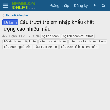
Đăng nhập
Đăng ký
Rao vặt tổng hợp
Cầu trượt trẻ em nhập khẩu chất
Di Linh
lượng cao nhiều mẫu
N
N
T
Vi Hạnh
29/8/23
bộ liên hoàn
bộ liên hoàn cầu trượt
g
g
ừ
bộ liên hoàn nhập khẩu
cầu trượt liên hoàn
cầu trượt liên hoàn trẻ em
ư
à
k
cầu trượt ngoài trời
cầu trượt trẻ em
cầu trượt xích đu liên hoàn
ờ
y
h
i
g
ó
k
ử
a
h
i
ở
i
t
ạ
o