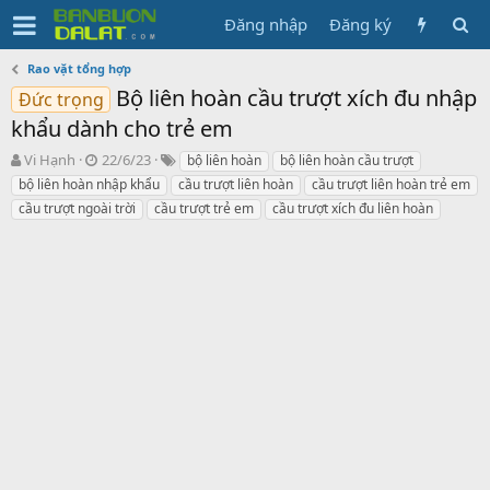
Đăng nhập
Đăng ký
Rao vặt tổng hợp
Bộ liên hoàn cầu trượt xích đu nhập
Đức trọng
khẩu dành cho trẻ em
N
N
T
Vi Hạnh
22/6/23
bộ liên hoàn
bộ liên hoàn cầu trượt
g
g
ừ
bộ liên hoàn nhập khẩu
cầu trượt liên hoàn
cầu trượt liên hoàn trẻ em
ư
à
k
cầu trượt ngoài trời
cầu trượt trẻ em
cầu trượt xích đu liên hoàn
ờ
y
h
i
g
ó
k
ử
a
h
i
ở
i
t
ạ
o