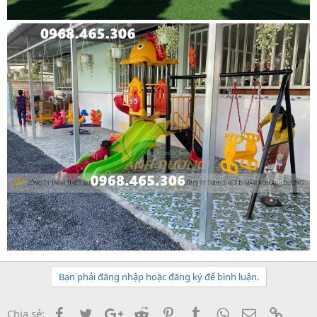
Bạn phải đăng nhập hoặc đăng ký để bình luận.
Facebook
Twitter
Google+
Reddit
Pinterest
Tumblr
WhatsApp
Email
Link
Chia sẻ: