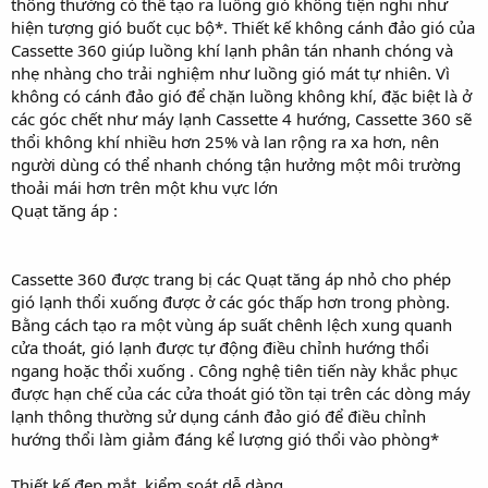
thông thường có thể tạo ra luồng gió không tiện nghi như
hiện tượng gió buốt cục bộ*. Thiết kế không cánh đảo gió của
Cassette 360 giúp luồng khí lạnh phân tán nhanh chóng và
nhẹ nhàng cho trải nghiệm như luồng gió mát tự nhiên. Vì
không có cánh đảo gió để chặn luồng không khí, đặc biệt là ở
các góc chết như máy lạnh Cassette 4 hướng, Cassette 360 sẽ
thổi không khí nhiều hơn 25% và lan rộng ra xa hơn, nên
người dùng có thể nhanh chóng tận hưởng một môi trường
thoải mái hơn trên một khu vực lớn
Quạt tăng áp :
Cassette 360 được trang bị các Quạt tăng áp nhỏ cho phép
gió lạnh thổi xuống được ở các góc thấp hơn trong phòng.
Bằng cách tạo ra một vùng áp suất chênh lệch xung quanh
cửa thoát, gió lạnh được tự động điều chỉnh hướng thổi
ngang hoặc thổi xuống . Công nghệ tiên tiến này khắc phục
được hạn chế của các cửa thoát gió tồn tại trên các dòng máy
lạnh thông thường sử dụng cánh đảo gió để điều chỉnh
hướng thổi làm giảm đáng kể lượng gió thổi vào phòng*
Thiết kế đẹp mắt, kiểm soát dễ dàng