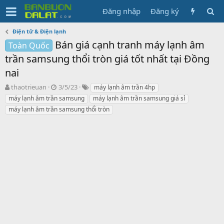
Đăng nhập
Đăng ký
Điện tử & Điện lạnh
Bán giá cạnh tranh máy lạnh âm
Toàn Quốc
trần samsung thổi tròn giá tốt nhất tại Đồng
nai
N
N
T
thaotrieuan
3/5/23
máy lạnh âm trần 4hp
g
g
ừ
máy lạnh âm trần samsung
máy lạnh âm trần samsung giá sỉ
ư
à
k
máy lạnh âm trần samsung thổi tròn
ờ
y
h
i
g
ó
k
ử
a
h
i
ở
i
t
ạ
o