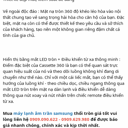
Vẻ ngoài độc đáo : Mặt nạ tròn 360 độ khéo léo hòa vào nội
thất chung tạo vẻ sang trọng hài hòa cho căn hộ của bạn. Đặc
biệt, mặt nạ còn có thể được thiết kế theo yêu cầu và sở thích
của khách hàng, tạo nên một không gian riêng đậm chất cá
tính của gia chủ.
Hiển thị bằng mắt LED tròn + Điều khiển từ xa thông minh :
Điểm đặc biệt của Cassette 360 là bạn có thể quan sát trực
quan hiệu suất của nó và theo dõi luồng không khí đang di
chuyển như thế nào. Chỉ với một cái liếc mắt, bạn có thể thấy
hướng của luồng khí - theo chiều dọc, chiều ngang thông qua
mắt LED tròn trên mặt nạ dàn lạnh và điều khiển dễ dàng
thông qua nút xoay và nút nhấn trên chiếc remote điều khiển
từ xa.
Mua
máy lạnh âm trần samsung
thổi tròn giá tốt vui
lòng liên hệ
0909.090.622 - 0909.629.980
để được báo
giá nhanh chóng, chính xác và kịp thời nhất.