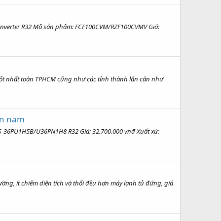
V inverter R32 Mã sản phẩm: FCF100CVM/RZF100CVMV Giá:
tốt nhất toàn TPHCM cũng như các tỉnh thành lân cận như
iền nam
 S-36PU1H5B/U36PN1H8 R32 Giá: 32.700.000 vnđ Xuất xứ:
ng, ít chiếm diện tích và thổi đều hơn máy lạnh tủ đứng, giá