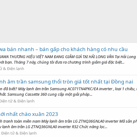
bán nhanh – bán gấp cho khách hàng có nhu cầu
THƯƠNG HIỆU VIỆT NAM ĐANG GIẢM GIÁ TẠI HẢI LONG VÂN Tại Hải Long Vân, 
i bạn. Tháng 7 này, chúng tôi đưa ra chương trình giảm giá đặc biệt...
ử & Điện lạnh
nh âm trần samsung thổi tròn giá tốt nhất tại Đồng nai
đã biết? Máy lạnh âm trần Samsung AC071TN4PKC/EA inverter , loại 1 chiều, thổ
thất. Samsung Cassette 360 cung cấp một giải pháp...
Điện tử & Điện lạnh
ới nhất chào xuân 2023
h tranh toàn miền nam Máy lạnh âm trần LG ZTNQ36GNLA0 inverter Mã sản phẩ
y lạnh âm trần LG ZTNQ36GNLA0 inverter R32 Chức năng lọc...
:
Điện tử & Điện lạnh