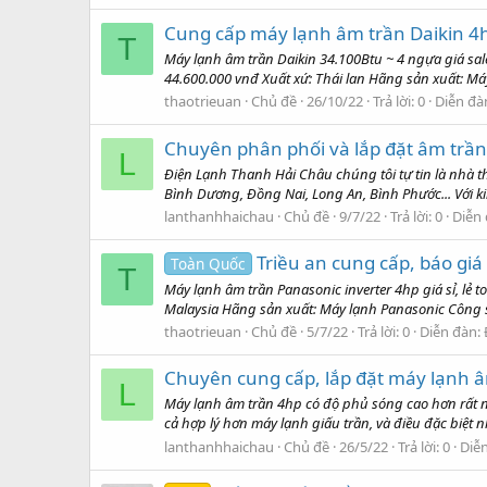
Cung cấp máy lạnh âm trần Daikin 4h
T
Máy lạnh âm trần Daikin 34.100Btu ~ 4 ngựa giá s
44.600.000 vnđ Xuất xứ: Thái lan Hãng sản xuất: Má
thaotrieuan
Chủ đề
26/10/22
Trả lời: 0
Diễn đà
Chuyên phân phối và lắp đặt âm trầ
L
Điện Lạnh Thanh Hải Châu chúng tôi tự tin là nhà 
Bình Dương, Đồng Nai, Long An, Bình Phước... Với k
lanthanhhaichau
Chủ đề
9/7/22
Trả lời: 0
Diễn
Triều an cung cấp, báo giá
Toàn Quốc
T
Máy lạnh âm trần Panasonic inverter 4hp giá sỉ, 
Malaysia Hãng sản xuất: Máy lạnh Panasonic Công 
thaotrieuan
Chủ đề
5/7/22
Trả lời: 0
Diễn đàn:
Chuyên cung cấp, lắp đặt máy lạnh â
L
Máy lạnh âm trần 4hp có độ phủ sóng cao hơn rất nh
cả hợp lý hơn máy lạnh giấu trần, và điều đặc biệt 
lanthanhhaichau
Chủ đề
26/5/22
Trả lời: 0
Diễ