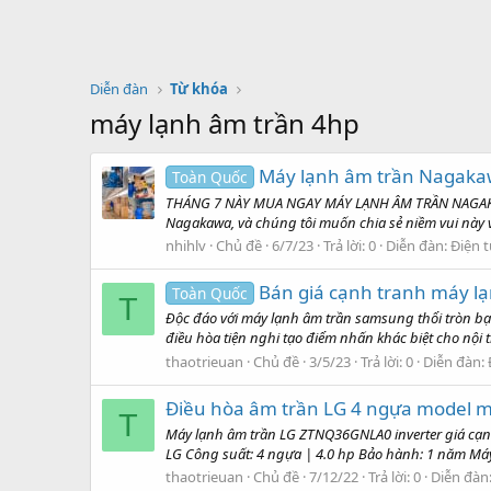
Diễn đàn
Từ khóa
máy lạnh âm trần 4hp
Máy lạnh âm trần Nagakawa 
Toàn Quốc
THÁNG 7 NÀY MUA NGAY MÁY LẠNH ÂM TRẦN NAGAKAWA 
Nagakawa, và chúng tôi muốn chia sẻ niềm vui này vớ
nhihlv
Chủ đề
6/7/23
Trả lời: 0
Diễn đàn:
Điện t
Bán giá cạnh tranh máy lạ
Toàn Quốc
T
Độc đáo với máy lạnh âm trần samsung thổi tròn bạn 
điều hòa tiện nghi tạo điểm nhấn khác biệt cho nội 
thaotrieuan
Chủ đề
3/5/23
Trả lời: 0
Diễn đàn:
Điều hòa âm trần LG 4 ngựa model m
T
Máy lạnh âm trần LG ZTNQ36GNLA0 inverter giá cạn
LG Công suất: 4 ngựa | 4.0 hp Bảo hành: 1 năm Má
thaotrieuan
Chủ đề
7/12/22
Trả lời: 0
Diễn đàn