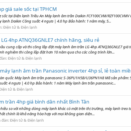
p giá sale sốc tại TPHCM
ale sốc tại Điện lạnh Triều An Máy lạnh âm trần Daikin FCF100CVM/RZF100CVM
y lạnh Daikin Công suất: 4 ngựa | 4.0 hp Bảo hành: 1 năm máy, 5...
n:
Điện tử & Điện lạnh
n LG 4hp ATNQ36GNLE7 chính hãng, siêu rẻ
thầu cung cấp và thi công lắp đặt máy lạnh âm trần LG 4hp ATNQ36GNLE7 giá 
inh nghiệm thi công lắp đặt hơn 10 năm qua cho các công trình lớn...
 đàn:
Điện tử & Điện lạnh
 máy lạnh âm trần Panasonic inverter 4hp sỉ, lẻ toàn m
lẻ toàn quốc Máy lạnh âm trần panasonic S-36PU1H5B/U36PN1H8 Mã sản phẩm:
suất: 4 ngựa | 4.0 hp Bảo hành: 1 năm Máy lạnh âm trần panasonic...
Điện tử & Điện lạnh
m trần 4hp giá bình dân nhất Bình Tân
iều so với những dòng máy lạnh khác có mặt trên thị trường, máy lạnh treo tườ
nhất chính là khả năng hòa hợp với mọi không gian diện...
n đàn:
Điện tử & Điện lạnh