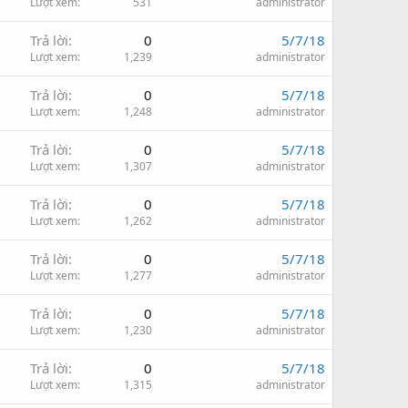
Lượt xem
531
administrator
Trả lời
0
5/7/18
Lượt xem
1,239
administrator
Trả lời
0
5/7/18
Lượt xem
1,248
administrator
Trả lời
0
5/7/18
Lượt xem
1,307
administrator
Trả lời
0
5/7/18
Lượt xem
1,262
administrator
Trả lời
0
5/7/18
Lượt xem
1,277
administrator
Trả lời
0
5/7/18
Lượt xem
1,230
administrator
Trả lời
0
5/7/18
Lượt xem
1,315
administrator