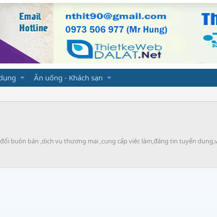
 dụng
Ăn uống - Khách sạn
 đổi buôn bán ,dịch vụ thương mại ,cung cấp việc làm,đăng tin tuyển dụng,vi