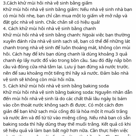
3.Cách khử mùi hôi nhà vệ sinh bằng giấm
Khử mùi hôi nhà vệ sinh bằng giấm: Nếu nhà vệ sinh nhà bạn
có mùi hôi nhẹ, bạn chỉ cần mua một lọ giấm về mở nắp và
đặt góc nhà vệ sinh. Chắc chắn sẽ có hiệu quả!
4. Cách khử mùi hôi nhà vệ sinh bằng chanh
Khử mùi hôi nhà vệ sinh bằng chanh: Ngoài việc bạn thường
xuyên đánh rửa nhà vệ sinh sạch sẽ, bạn có thể để những lát
chanh trong nhà vệ sinh để luôn thoáng mát, không còn mùi
hôi. Cách hay để khi bạn dùng chanh là dùng khoảng 3 quả
chanh ép lấy nước đổ vào trong bồn cầu. Sau đó đậy nắp bồn
cầu và đóng cửa nhà tắm lại. Lưu ý bạn đừng xả nước trước.
nên để sau khoảng một tiếng thì hãy xả nước. Đảm bảo nhà
vệ sinh sẽ không còn mùi hôi nữa.
5. Cách khử mùi hôi nhà vệ sinh bằng baking soda
Khử mùi hôi nhà vệ sinh bằng baking soda: Nguyên nhân dẫn
đến mùi hôi nhà vệ sinh là do các chất thải lâu ngày bị bám
vào cồn thoát nước không sạch đi được. Có một cách đơn
giản để bạn khử sạch mùi cống đó là hòa một ít muối trắng
và nước ấm và đổ từ từ vào miệng cống. Nếu nhà bạn có sẵn
baking soda thì hãy dùng thay thế muối trắng. Kết quả có khi
sẽ hiệu quả và làm bạn bất ngờ hơn nữa. Cần thực hiện việc