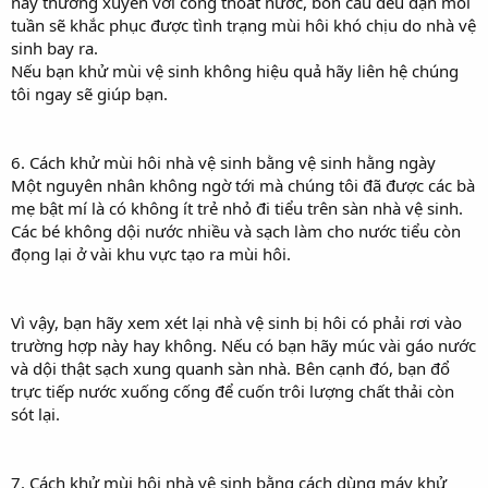
này thường xuyên với cống thoát nước, bồn cầu đều đặn mỗi
tuần sẽ khắc phục được tình trạng mùi hôi khó chịu do nhà vệ
sinh bay ra.
Nếu bạn khử mùi vệ sinh không hiệu quả hãy liên hệ chúng
tôi ngay sẽ giúp bạn.
6. Cách khử mùi hôi nhà vệ sinh bằng vệ sinh hằng ngày
Một nguyên nhân không ngờ tới mà chúng tôi đã được các bà
mẹ bật mí là có không ít trẻ nhỏ đi tiểu trên sàn nhà vệ sinh.
Các bé không dội nước nhiều và sạch làm cho nước tiểu còn
đọng lại ở vài khu vực tạo ra mùi hôi.
Vì vậy, bạn hãy xem xét lại nhà vệ sinh bị hôi có phải rơi vào
trường hợp này hay không. Nếu có bạn hãy múc vài gáo nước
và dội thật sạch xung quanh sàn nhà. Bên cạnh đó, bạn đổ
trực tiếp nước xuống cống để cuốn trôi lượng chất thải còn
sót lại.
7. Cách khử mùi hôi nhà vệ sinh bằng cách dùng máy khử