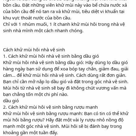
bồn cầu. Đặt những viên khử mùi này vào bể chứa nước xả
của bồn cầu để nó tan ra và khử mùi, tiêu diệt vi khuẩn tại
khu vực thoát nước của bồn cầu.
Chỉ với 1 nhúm muối, 1 ít chanh khử mùi hôi trong nhà vệ
sinh nhà mình một cách nhanh chóng.
Cách khử mùi hôi nhà vệ sinh
1. Cách khử mùi hôi nhà vệ sinh bằng dầu gió
Khử mùi hôi nhà vệ sinh bằng dầu gió: Hãy dùng lọ dầu gió
hàng ngày bạn sử dụng để xoa bóp tay chân, giảm đau, giải
cảm… để khử mùi hôi nhà vệ sinh. Cách dùng rất đơn giản.
Bạn chỉ cần mở nắp lọ dầu gió và đặt trong góc nhà vệ sinh.
Mùi hôi từ nhà vệ sinh sẽ bay đi không chút vương vấn mà
bạn chẳng tốn một chi phí nào.
dầu gió
2. Cách khử mùi hôi vệ sinh bằng rượu mạnh
Khử mùi hôi vệ sinh bằng rượu mạnh: Bạn có tin có thể khử
mùi hôi bằng rượu? Hãy đặt một vài ly rượu nhỏ nồng độ
mạnh một góc nhà vệ sinh. Mùi hôi sẽ bị đánh bay trong
khoảng gần một tuần đấy.