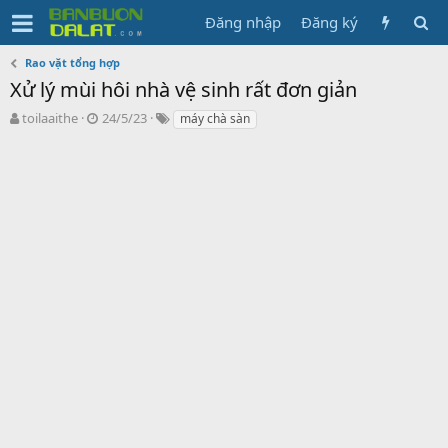
Đăng nhập
Đăng ký
Rao vặt tổng hợp
Xử lý mùi hôi nhà vệ sinh rất đơn giản
N
N
T
toilaaithe
24/5/23
máy chà sàn
g
g
ừ
ư
à
k
ờ
y
h
i
g
ó
k
ử
a
h
i
ở
i
t
ạ
o