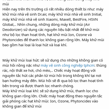
mùi
Hiện nay trên thị trường có rất nhiều dòng thiết bị như: máy
khử mùi nhà vệ sinh Dr.air, máy khử mùi nhà vệ sinh Initial,
máy khử mùi nhà vệ sinh Xiaomi, Maxell, BestFire, HSVN
Global,.. Nhìn chung, những dòng máy khử mùi (Air
Deodorizer) sử dụng các nguyên liệu bật nhất để khử mùi
như bộ lọc than hoạt tính, hạt khử mùi Ion, Ozone và
Phytoncides để thanh lọc không gian rộng lớn. Máy khử mùi
bao gồm hai loại là loại hút và loại khí.
Máy khử mùi loại hút: sẽ sử dụng cho những không gian có
mùi hôi nồng nặc như
máy vệ sinh công nghiệp tphcm
: thùng
rác, nội thất xe hơi, chó mèo,.. Chiếc máy hoạt động với
nguyên tắc hút các phân từ mùi hôi trong không khí tại nơi
bạn hướng máy đến. Mùi hôi sẽ đi qua bộ lọc than hoạt tính
bên trong và được thanh lọc nhanh chóng.
Máy khử mùi loại khí: sẽ sử dụng khử mùi, thanh lọc cho
không gian rộng lớn. Chiếc máy hoạt động theo nguyên tắc
giải phóng các hạt khử mùi: Ion, Ozone, Phytoncides vào
không gian để khử mùi