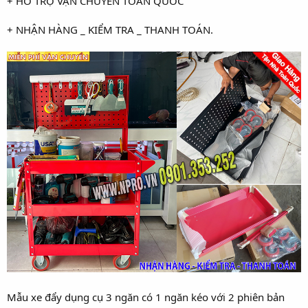
+ HỖ TRỢ VẬN CHUYỂN TOÀN QUỐC
+ NHẬN HÀNG _ KIỂM TRA _ THANH TOÁN.
Mẫu xe đẩy dụng cụ 3 ngăn có 1 ngăn kéo với 2 phiên bản