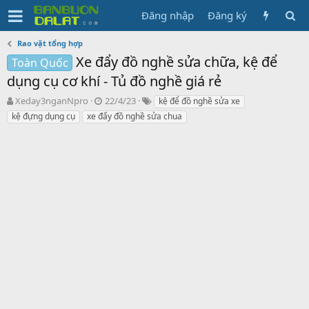
Đăng nhập
Đăng ký
Rao vặt tổng hợp
Xe đẩy đồ nghề sửa chữa, kệ để
Toàn Quốc
dụng cụ cơ khí - Tủ đồ nghề giá rẻ
N
N
T
Xeday3nganNpro
22/4/23
kệ để đồ nghề sửa xe
g
g
ừ
kệ đựng dụng cụ
xe đẩy đồ nghề sửa chua
ư
à
k
ờ
y
h
i
g
ó
k
ử
a
h
i
ở
i
t
ạ
o