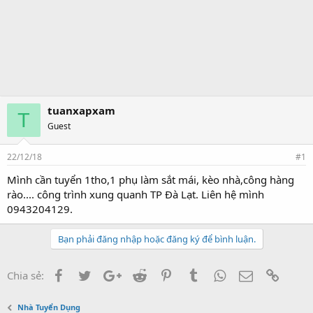
tuanxapxam
T
Guest
22/12/18
#1
Mình cần tuyển 1tho,1 phụ làm sắt mái, kèo nhà,công hàng
rào.... công trình xung quanh TP Đà Lạt. Liên hệ mình
0943204129.
Bạn phải đăng nhập hoặc đăng ký để bình luận.
Facebook
Twitter
Google+
Reddit
Pinterest
Tumblr
WhatsApp
Email
Link
Chia sẻ:
Nhà Tuyển Dụng