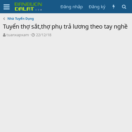
Đăng nhập
Đăng ký
Nhà Tuyển Dụng
Tuyển thợ sắt,thợ phụ trả lương theo tay nghề
N
N
tuanxapxam
22/12/18
g
g
ư
à
ờ
y
i
g
k
ử
h
i
ở
i
t
ạ
o