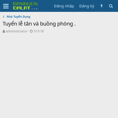
Đăng nhập
Đăng ký
Nhà Tuyển Dụng
Tuyển lễ tân và buồng phòng .
N
N
administrator
5/7/18
g
g
ư
à
ờ
y
i
g
k
ử
h
i
ở
i
t
ạ
o