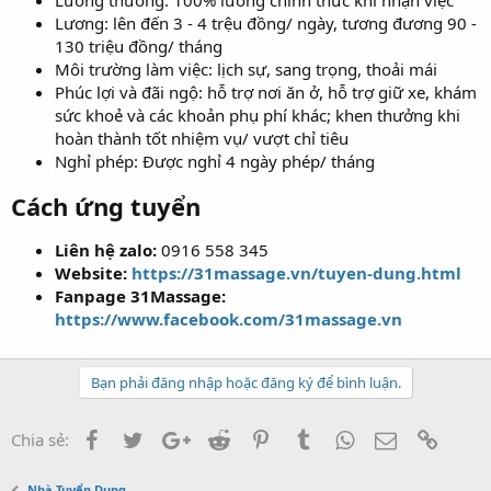
Lương thưởng: 100% lương chính thức khi nhận việc
Lương: lên đến 3 - 4 trệu đồng/ ngày, tương đương 90 -
130 triệu đồng/ tháng
Môi trường làm việc: lịch sự, sang trọng, thoải mái
Phúc lợi và đãi ngộ: hỗ trợ nơi ăn ở, hỗ trợ giữ xe, khám
sức khoẻ và các khoản phụ phí khác; khen thưởng khi
hoàn thành tốt nhiệm vụ/ vượt chỉ tiêu
Nghỉ phép: Được nghỉ 4 ngày phép/ tháng
Cách ứng tuyển
Liên hệ zalo:
0916 558 345
Website:
https://31massage.vn/tuyen-dung.html
Fanpage 31Massage:
https://www.facebook.com/31massage.vn
Bạn phải đăng nhập hoặc đăng ký để bình luận.
Facebook
Twitter
Google+
Reddit
Pinterest
Tumblr
WhatsApp
Email
Link
Chia sẻ:
Nhà Tuyển Dụng