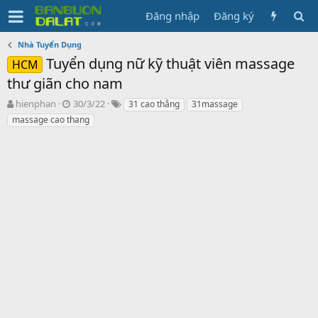
Đăng nhập
Đăng ký
Nhà Tuyển Dụng
Tuyển dụng nữ kỹ thuật viên massage
HCM
thư giãn cho nam
N
N
T
hienphan
30/3/22
31 cao thắng
31massage
g
g
ừ
massage cao thang
ư
à
k
ờ
y
h
i
g
ó
k
ử
a
h
i
ở
i
t
ạ
o