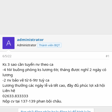
administrator
A
Administrator
Thành viên BQT
6/5/22
#1
Ks 3 sao cần tuyển nv theo ca
-4 NV buồng phòng ks lương 6tr, tháng được nghỉ 2 ngày có
lương
-2 nv bảo vệ từ 6-9tr tuỳ ca
Lương thưởng các ngày lễ và tết cao, đầy đủ phúc lợi xã hội
Liên hệ
02633.833333
Nộp cv tại 137-139 phan bội châu.
Bạn phải đăng nhập hoặc đăng ký để bình luận.