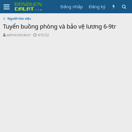
Đăng nhập
Đăng ký
Người tìm việc
Tuyển buồng phòng và bảo vệ lương 6-9tr
N
N
administrator
6/5/22
g
g
ư
à
ờ
y
i
g
k
ử
h
i
ở
i
t
ạ
o