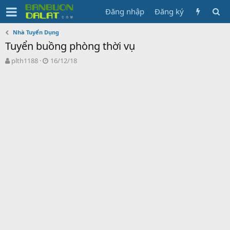
Đăng nhập
Đăng ký
Nhà Tuyển Dụng
Tuyển buồng phòng thời vụ
N
N
plth1188
16/12/18
g
g
ư
à
ờ
y
i
g
k
ử
h
i
ở
i
t
ạ
o