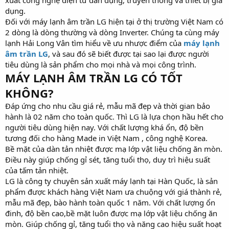
xuất công nghệ điện tử dân dụng, truyền thông và thiết bị gia
dụng.
Đối với máy lạnh âm trần LG hiện tại ở thị trường Việt Nam có
2 dòng là dòng thường và dòng Inverter. Chúng ta cùng máy
lạnh Hải Long Vân tìm hiểu về ưu nhược điểm của
máy lạnh
âm trần LG
, và sau đó sẽ biết được tại sao lại được người
tiêu dùng là sản phẩm cho mọi nhà và mọi công trình.
MÁY LẠNH ÂM TRẦN LG CÓ TỐT
KHÔNG?
Đáp ứng cho nhu cầu giá rẻ, mẫu mã đẹp và thời gian bảo
hành là 02 năm cho toàn quốc. Thì LG là lựa chọn hầu hết cho
người tiêu dùng hiện nay. Với chất lượng khá ổn, độ bền
tương đối cho hàng Made in Việt Nam , công nghệ Korea.
Bề mặt của dàn tản nhiệt được mạ lớp vật liệu chống ăn mòn.
Điều này giúp chống gỉ sét, tăng tuổi thọ, duy trì hiệu suất
của tấm tản nhiệt.
LG là công ty chuyên sản xuất máy lạnh tại Hàn Quốc, là sản
phẩm được khách hàng Việt Nam ưa chuộng với giá thành rẻ,
mẫu mã đẹp, bào hành toàn quốc 1 năm. Với chất lượng ổn
đinh, độ bền cao,bề mặt luôn được mạ lớp vật liệu chống ăn
mòn. Giúp chống gỉ, tăng tuổi thọ và năng cao hiệu suất hoạt