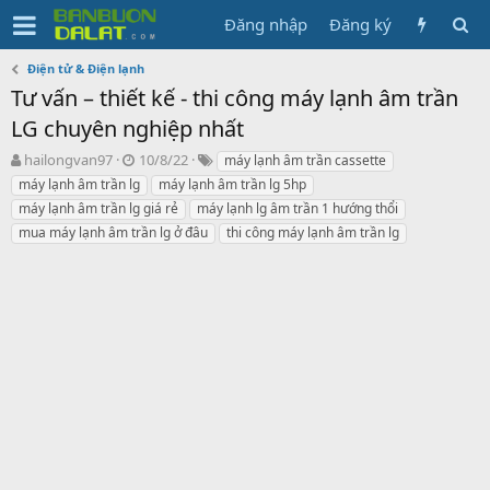
Đăng nhập
Đăng ký
Điện tử & Điện lạnh
Tư vấn – thiết kế - thi công máy lạnh âm trần
LG chuyên nghiệp nhất
N
N
T
hailongvan97
10/8/22
máy lạnh âm trần cassette
g
g
ừ
máy lạnh âm trần lg
máy lạnh âm trần lg 5hp
ư
à
k
máy lạnh âm trần lg giá rẻ
máy lạnh lg âm trần 1 hướng thổi
ờ
y
h
mua máy lạnh âm trần lg ở đâu
thi công máy lạnh âm trần lg
i
g
ó
k
ử
a
h
i
ở
i
t
ạ
o