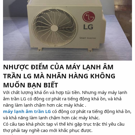
NHƯỢC ĐIỂM CỦA MÁY LẠNH ÂM
TRẦN LG MÀ NHÃN HÀNG KHÔNG
MUỐN BẠN BIẾT
Với chất lượng khá ổn và hợp túi tiền. Nhưng máy máy lạnh
âm trần LG có động cơ phát ra tiếng động khá ồn, và khả
năng làm lạnh chậm hơn các máy khác .
máy lạnh âm trần LG
có động cơ phát ra tiếng động khá ồn,
và khả năng làm lạnh chậm hơn các máy khác.
Có cấu tạo khá phức tạp vì thế khi gặp trục trặc thì yêu cầu
thợ phải tay nghề cao mới khắc phục được.