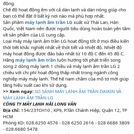
động.
Chế độ hoạt động êm với cả dàn lạnh và dàn nóng giúp cho
bạn có thể đặt ở bất kỳ nơi nào mà phù hợp nhất.
Sản phầm
máy lạnh âm trần LG
xuất xứ Thái Lan, Hàn
Quốc, Việt Nam nên được người tiêu dùng hoàn toàn yên tâm
về sản phẩm của LG cung cấp.
Loại máy máy lạnh âm trần LG hoạt động tốt ở mọi điều kiện
thời tiết khắc nghiệt nhất về thời tiết và nhiệt độ. Nhiệt độ
máy hoạt động được đảo bảo nhất từ 10 độ C đến 45 độ C.
Hãng
máy lạnh âm trần
luôn hướng tới phát triển song
song 2 dòng máy lạnh 1 chiều và máy lạnh âm trần LG 2
chiều với chi phí hoạt động thấp nhất trong ngành công
nghiệp máy máy lạnh. Thế hệ nam châm của mô tơ mới giúp
tăng hiệu suất cao khi sử dụng.
>> Xem ngay:
SO SÁNH MÁY LẠNH ÂM TRẦN DAIKIN VÀ
MÁY LẠNH ÂM TRẦN LG
CÔNG TY MÁY LẠNH HẢI LONG VÂN
Địa chỉ:
154/23TCH10 , KP9, P.Tân Chánh Hiệp, Quận 12, TP
HCM
Phòng KD: 028.6250 4576 - 028 6250 2616 - 028 6686 3809
- 028.6680 5478