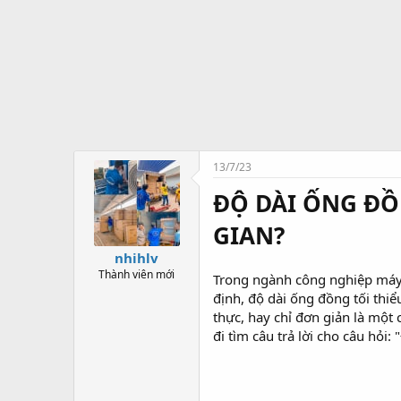
t
ạ
o
13/7/23
ĐỘ DÀI ỐNG ĐỒ
GIAN?
nhihlv
Thành viên mới
Trong ngành công nghiệp máy 
định, độ dài ống đồng tối thiểu
thực, hay chỉ đơn giản là một 
đi tìm câu trả lời cho câu hỏi