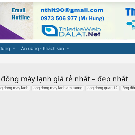
 dụng
Ăn uống - Khách sạn
đồng máy lạnh giá rẻ nhất – đẹp nhất
ng dong may lanh
ong dong may lanh am tuong
ong dong quan 12
ống đồn