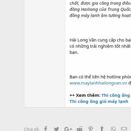
chất, được gia công trong điề
đồng Hailiang của Trung Quốc,
đồng máy lạnh âm tường hoạt đ
Hải Long Vân cung cấp cho bạn
có những trải nghiệm tốt nhất
bạn.
Bạn có thể liên hệ hotline ph
www.maylanhhailongvan.vn
đ
++ Xem thêm:
Thi công ống
Thi công ống gió máy lạnh
Facebook
Twitter
Google+
Reddit
Pinterest
Tumblr
Whats
E
Chia sẻ: