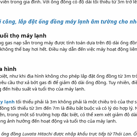
viên trong gia đình. Với ống đồng có độ dài tối thiểu từ 3m trở 
hi công, lắp đặt ống đồng máy lạnh âm tường cho nh
uổi thọ máy lạnh
ng gas nạp sẵn trong máy được tính toán dựa trên độ dài ống 
 không thể bay hơi hết. Điều này dẫn đến việc máy hoạt động liên
a hình
biệt, như khi địa hình không cho phép lắp đặt ống đồng từ 3m t
êu cầu thợ xả bớt gas đi để giảm độ dài ống đồng. Tuy nhiên, đi
đến hiệu suất và tuổi thọ của máy lạnh.
y lạnh
tối thiểu phải là 3m không phải là một chiêu trò của thợ 
ồng tối thiểu từ 3m đến 7m là điều bắt buộc và có lý do hợp lý. 
iên, trong một số trường hợp đặc biệt, có thể xem xét giảm độ d
ông ảnh hưởng đến hoạt động và tuổi thọ của máy lạnh.
ống đồng Luvata Hitachi được nhập khẩu trực tiếp từ Thái Lan. 