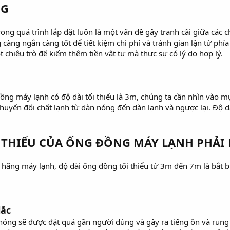
NG
ong quá trình lắp đặt luôn là một vấn đề gây tranh cãi giữa các 
g ngắn càng tốt để tiết kiệm chi phí và tránh gian lận từ phía t
 chiêu trò để kiếm thêm tiền vật tư mà thực sự có lý do hợp lý.
 đồng máy lạnh có độ dài tối thiểu là 3m, chúng ta cần nhìn vào
uyển đổi chất lạnh từ dàn nóng đến dàn lạnh và ngược lại. Độ d
I THIỂU CỦA ỐNG ĐỒNG MÁY LẠNH PHẢI 
hãng máy lạnh, độ dài ống đồng tối thiểu từ 3m đến 7m là bắt buộ
lắc
óng sẽ được đặt quá gần người dùng và gây ra tiếng ồn và rung