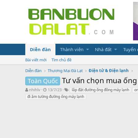
Diễn đàn
Thành viên
Nhà đất
Tuyển
Bài viết mới
Tìm chủ đề
Diễn đàn
Thương Mại Đà Lạt
Điện tử & Điện lạnh
Tư vấn chọn mua ống 
Toàn Quốc
N
N
T
nhihlv
13/7/23
lắp đặt đường ống đồng máy lạnh
o
g
g
ừ
đi âm tường đường ống máy lạnh
ư
à
k
ờ
y
h
i
g
ó
k
ử
a
h
i
ở
i