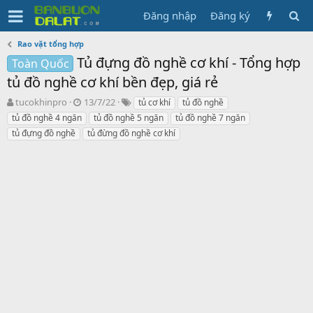
Đăng nhập
Đăng ký
Rao vặt tổng hợp
Tủ đựng đồ nghề cơ khí - Tổng hợp
Toàn Quốc
tủ đồ nghề cơ khí bền đẹp, giá rẻ
N
N
T
tucokhinpro
13/7/22
tủ cơ khí
tủ đồ nghề
g
g
ừ
tủ đồ nghề 4 ngăn
tủ đồ nghề 5 ngăn
tủ đồ nghề 7 ngăn
ư
à
k
tủ đựng đồ nghề
tủ đừng đồ nghề cơ khí
ờ
y
h
i
g
ó
k
ử
a
h
i
ở
i
t
ạ
o