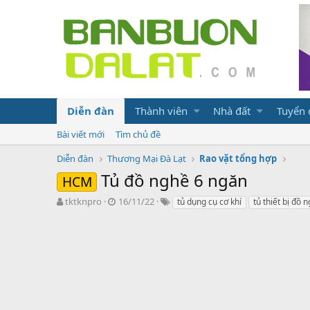
Diễn đàn
Thành viên
Nhà đất
Tuyển
Bài viết mới
Tìm chủ đề
Diễn đàn
Thương Mại Đà Lạt
Rao vặt tổng hợp
Tủ đồ nghề 6 ngăn
HCM
N
N
T
tktknpro
16/11/22
tủ dụng cụ cơ khí
tủ thiết bị đồ 
g
g
ừ
ư
à
k
ờ
y
h
i
g
ó
k
ử
a
h
i
ở
i