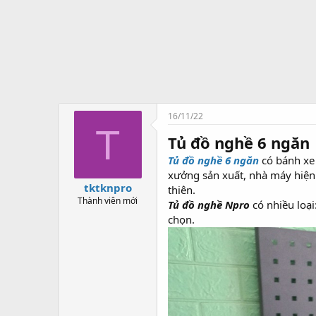
t
ạ
o
16/11/22
T
Tủ đồ nghề 6 ngăn
Tủ đồ nghề 6 ngăn
có bánh xe 
xưởng sản xuất, nhà máy hiện 
tktknpro
thiên.
Thành viên mới
Tủ đồ nghề Npro
có nhiều loại
chọn.