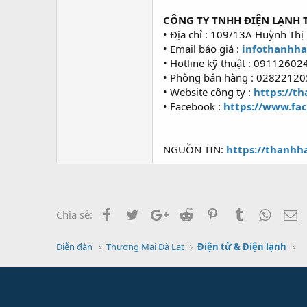
CÔNG TY TNHH ĐIỆN LẠNH 
• Địa chỉ : 109/13A Huỳnh Thị
• Email báo giá :
infothanhh
• Hotline kỹ thuật : 0911260
• Phòng bán hàng : 0282212
• Website công ty :
https://t
• Facebook :
https://www.fa
NGUỒN TIN:
https://thanhh
Facebook
Twitter
Google+
Reddit
Pinterest
Tumblr
Whats
E
Chia sẻ:
Diễn đàn
Thương Mại Đà Lạt
Điện tử & Điện lạnh