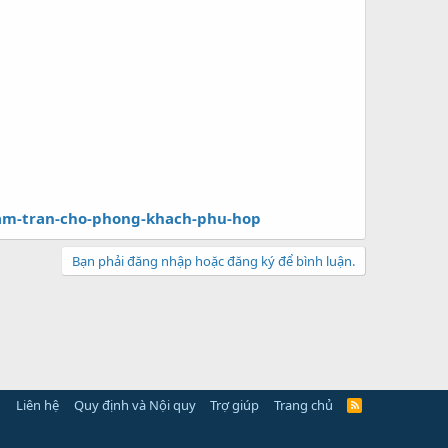
-am-tran-cho-phong-khach-phu-hop
Bạn phải đăng nhập hoặc đăng ký để bình luận.
Liên hệ
Quy định và Nội quy
Trợ giúp
Trang chủ