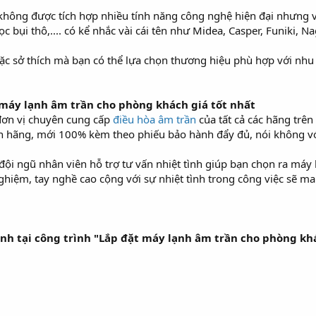
y không được tích hợp nhiều tính năng công nghệ hiện đại nhưng
c bụi thô,.... có kể nhắc vài cái tên như Midea, Casper, Funiki, Na
oặc sở thích mà bạn có thể lựa chọn thương hiệu phù hợp với nh
 máy lạnh âm trần cho phòng khách giá tốt nhất
đơn vị chuyên cung cấp
điều hòa âm trần
của tất cả các hãng trên
 hãng, mới 100% kèm theo phiếu bảo hành đẩy đủ, nói không vớ
đội ngũ nhân viên hỗ trợ tư vấn nhiệt tình giúp bạn chọn ra máy
ghiệm, tay nghề cao cộng với sự nhiệt tình trong công việc sẽ m
nh tại công trình "Lắp đặt máy lạnh âm trần cho phòng khá