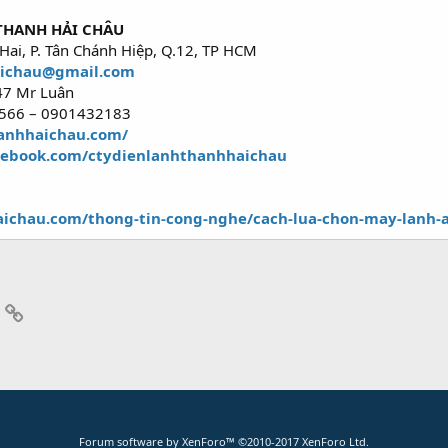
THANH HẢI CHÂU
 Hai, P. Tân Chánh Hiệp, Q.12, TP HCM
aichau@gmail.com
247 Mr Luân
0566 – 0901432183
hanhhaichau.com/
cebook.com/ctydienlanhthanhhaichau
aichau.com/thong-tin-cong-nghe/cach-lua-chon-may-lanh
App
mail
Link
Forum software by XenForo™
©2010-2017 XenForo Ltd.