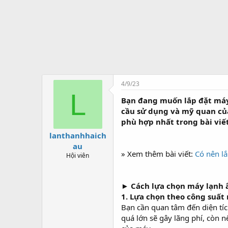
t
ạ
o
4/9/23
L
Bạn đang muốn lắp đặt máy
cầu sử dụng và mỹ quan củ
phù hợp nhất trong bài viế
lanthanhhaich
au
» Xem thêm bài viết:
Có nên lắ
Hội viên
► Cách lựa chọn máy lạnh 
1. Lựa chọn theo công suất
Bạn cần quan tâm đến diện tí
quá lớn sẽ gây lãng phí, còn 