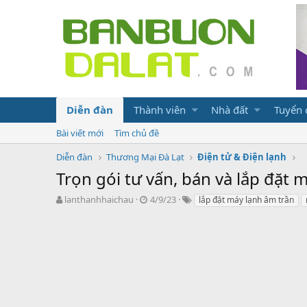
Diễn đàn
Thành viên
Nhà đất
Tuyển
Bài viết mới
Tìm chủ đề
Diễn đàn
Thương Mại Đà Lạt
Điện tử & Điện lạnh
Trọn gói tư vấn, bán và lắp đặt
N
N
T
lanthanhhaichau
4/9/23
lắp đặt máy lạnh âm trần
g
g
ừ
ư
à
k
ờ
y
h
i
g
ó
k
ử
a
h
i
ở
i