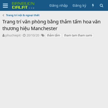
Đăng nhập
Đăng ký
Trang trí nội & ngoại thất
Trang trí văn phòng bằng thảm tấm hoa văn
thương hiệu Manchester
N
N
T
phuchiepit
20/10/20
thảm tấm
tham tam tham sami
g
g
ừ
ư
à
k
ờ
y
h
i
g
ó
k
ử
a
h
i
ở
i
t
ạ
o