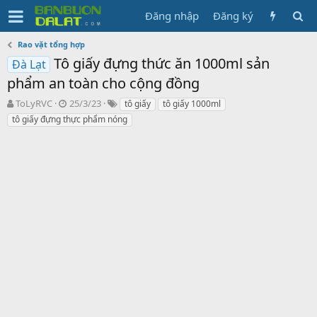
Đăng nhập
Đăng ký
Rao vặt tổng hợp
Tô giấy đựng thức ăn 1000ml sản
Đà Lạt
phẩm an toàn cho cộng đồng
N
N
T
ToLyRVC
25/3/23
tô giấy
tô giấy 1000ml
g
g
ừ
tô giấy đựng thực phẩm nóng
ư
à
k
ờ
y
h
i
g
ó
k
ử
a
h
i
ở
i
t
ạ
o