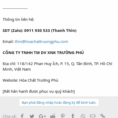
-------------------
Thông tin liên hệ:
SDT (Zalo): 0911 930 533 (Thanh Thìn)
Email:
thin@hoachattruongphu.com
CÔNG TY TNHH TM DV XNK TRƯỜNG PHÚ
Địa chỉ: 118/142 Phan Huy Ích, P. 15, Q. Tân Bình, TP. Hồ Chí
Minh, Việt Nam
Website: Hóa Chất Trường Phú
[Rất hân hạnh được phục vụ quý khách]
Bạn phải đăng nhập hoặc đăng ký để bình luận.
Facebook
Twitter
Google+
Reddit
Pinterest
Tumblr
WhatsApp
Email
Link
Chia sẻ: