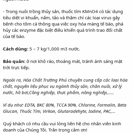
- Trong nuôi trồng thủy sản, thuốc tím KMnO4 có tác dụng
tiêu diệt vi khuẩn, nấm, tảo và thậm chí các loại virus gây
bệnh cho tôm cá thông qua việc oxy hóa màng tế bào, phá
hủy các enzyme đặc biệt điều khiển quá trình trao đổi chất
của tế bào.
Cách dùng:
5 – 7 kg/1,000 m3 nước.
Bảo quản:
ở nơi khô ráo, thoáng mát, tránh ánh sáng mặt
trời trực tiếp.
Ngoài ra, Hóa Chất Trường Phú chuyên cung cấp các loại hóa
chất, nguyên liệu phục vụ ngành thủy sản, chăn nuôi, xử lý
nước, hồ bơi,Công nghiệp, thực phẩm, nông nghiệp,.....
Ví dụ như: EDTA, BKC 80%, TCCA 90%, Chlorine, Formalin, Beta
Glucan, Thuốc Tím, Virkon, Glutaradehyte, Iodine, PAC,...
Quý khách có nhu cầu vui lòng liên hệ cho nhân viên kinh
doanh của Chúng Tôi. Trân trọng cảm ơn!