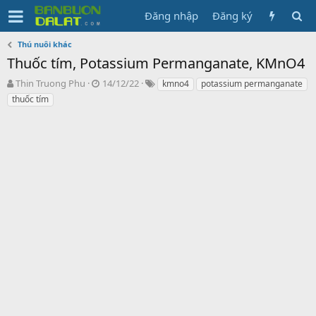
Đăng nhập
Đăng ký
Thú nuôi khác
Thuốc tím, Potassium Permanganate, KMnO4
N
N
T
Thin Truong Phu
14/12/22
kmno4
potassium permanganate
g
g
ừ
thuốc tím
ư
à
k
ờ
y
h
i
g
ó
k
ử
a
h
i
ở
i
t
ạ
o