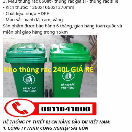
3. Mẫu thùng rác 660lit - thùng rác giá sỉ - thùng rác sỉ lẻ
- Kích thước: 1360x1060x1370mm
- Chất liệu: nhựa HDPE
- Màu sắc: xanh lá, cam, vàng
Sản phẩm được bảo hành 6 tháng, giao hàng toàn quốc và
miễn phí giao hàng trong 15km
HỆ THỐNG PP THIẾT BỊ CN HÀNG ĐẦU TẠI VIỆT NAM:
1. CÔNG TY TNHH CÔNG NGHIỆP SÀI GÒN