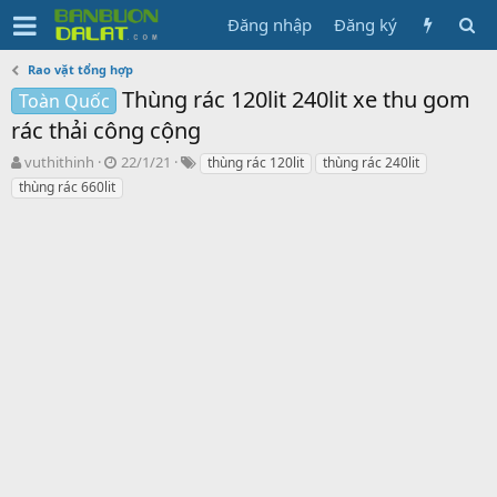
Đăng nhập
Đăng ký
Rao vặt tổng hợp
Thùng rác 120lit 240lit xe thu gom
Toàn Quốc
rác thải công cộng
N
N
T
vuthithinh
22/1/21
thùng rác 120lit
thùng rác 240lit
g
g
ừ
thùng rác 660lit
ư
à
k
ờ
y
h
i
g
ó
k
ử
a
h
i
ở
i
t
ạ
o