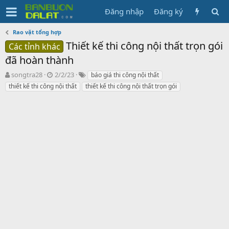
Đăng nhập
Đăng ký
Rao vặt tổng hợp
Thiết kế thi công nội thất trọn gói
Các tỉnh khác
đã hoàn thành
N
N
T
songtra28
2/2/23
báo giá thi công nội thất
g
g
ừ
thiết kế thi công nội thất
thiết kế thi công nội thất trọn gói
ư
à
k
ờ
y
h
i
g
ó
k
ử
a
h
i
ở
i
t
ạ
o