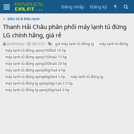
Đăng nhập
Đăng ký
Điện tử & Điện lạnh
Thanh Hải Châu phân phối máy lạnh tủ đứng
LG chính hãng, giá rẻ
N
N
T
lanthchau
29/7/21
giá máy lạnh tủ đứng lg
máy lạnh tủ đứng
g
g
ừ
máy lạnh tủ đứng apnq100lfa0 10 hp
ư
à
k
máy lạnh tủ đứng apnq150lna0 15 hp
ờ
y
h
máy lạnh tủ đứng apnq200lna0 20 hp
i
g
ó
máy lạnh tủ đứng apnq36gr5a4 4 hp
k
ử
a
h
i
máy lạnh tủ đứng apnq48gt3e4 5 hp
máy lạnh tủ đứng lg
ở
máy lạnh tủ đứng lg apnq24gs1a4 2.5 hp
i
máy lạnh tủ đứng lg apnq30gr5a4 3 hp
t
ạ
o