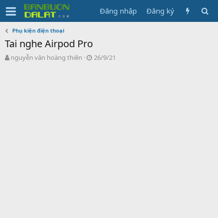
Đăng nhập
Đăng ký
Phụ kiện điện thoại
Tai nghe Airpod Pro
N
N
nguyễn văn hoàng thiên
26/9/21
g
g
ư
à
ờ
y
i
g
k
ử
h
i
ở
i
t
ạ
o