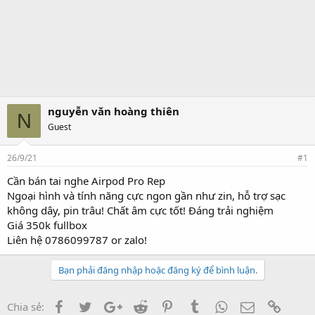
nguyễn văn hoàng thiên
N
Guest
26/9/21
#1
Cần bán tai nghe Airpod Pro Rep
Ngoại hình và tính năng cực ngon gần như zin, hỗ trợ sạc
không dây, pin trâu! Chất âm cực tốt! Đáng trải nghiệm
Giá 350k fullbox
Liên hệ 0786099787 or zalo!
Bạn phải đăng nhập hoặc đăng ký để bình luận.
Facebook
Twitter
Google+
Reddit
Pinterest
Tumblr
WhatsApp
Email
Link
Chia sẻ: