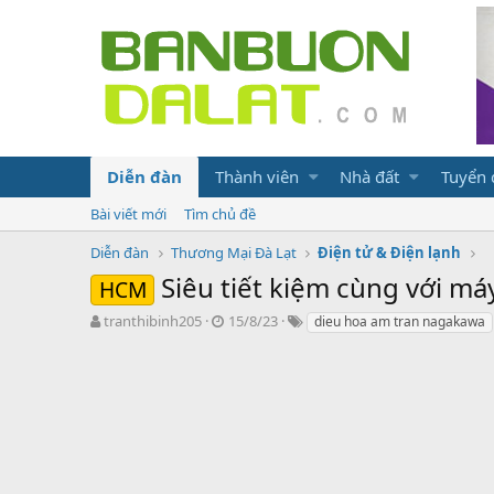
Diễn đàn
Thành viên
Nhà đất
Tuyển
Bài viết mới
Tìm chủ đề
Diễn đàn
Thương Mại Đà Lạt
Điện tử & Điện lạnh
Siêu tiết kiệm cùng với m
HCM
N
N
T
tranthibinh205
15/8/23
dieu hoa am tran nagakawa
g
g
ừ
ư
à
k
ờ
y
h
i
g
ó
k
ử
a
h
i
ở
i