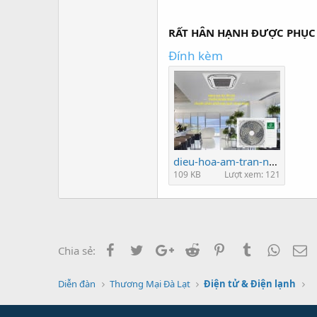
RẤT HÂN HẠNH ĐƯỢC PHỤC
Đính kèm
dieu-hoa-am-tran-nagakawa.jpg
109 KB
Lượt xem: 121
Facebook
Twitter
Google+
Reddit
Pinterest
Tumblr
Whats
E
Chia sẻ:
Diễn đàn
Thương Mại Đà Lạt
Điện tử & Điện lạnh