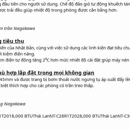
 đầu tiên cho người sử dụng. Chế độ đảo gió tự động khuếch tá
ợc trải đều giúp nhiệt độ trong phòng được cân bằng hơn.
 âm trần Nagakawa
g tiêu thụ
tiến của Nhật Bản, cùng với việc sử dụng các linh kiện đạt tiêu 
ết kiệm điện năng.
ệm điện tự động tăng 2⁰C hơn mức nhiệt độ cài đặt giúp máy nén h
hù hợp lắp đặt trong mọi không gian
 245mm và được trang bị bơm thoát nước ngưng tụ áp suất đẩy l
biệt thích hợp cho các phòng có trần treo thấp.
ãng Nagakawa
1T2018,000 BTUThái LanNT-C28R1T2028,000 BTUThái LanNT-C