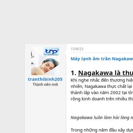
t
ạ
o
15/8/23
Máy lạnh âm trần Nagaka
1.
Nagakawa là thư
tranthibinh205
Khi nghe nhắc đến thương hiệ
Thành viên mới
nhiên, Nagakawa thực chất lại
thành lập vào năm 2002 tại tỉ
rộng kinh doanh trên nhiều t
Nagakawa luôn làm hài lòng n
Trong những năm đầu xây dựng,