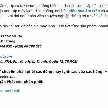
n tại Tp.HCM? Nhưng không biết địa chỉ nào cung cấp hàng chín
vị cung cấp máy lạnh chính hãng, nơi bán
điều hòa âm trần
và t
i
,..... Với đội ngũ nhân viên chuyên nghiệp chúng tôi tư vấn và l
o địa chỉ sau để báo giá máy lạnh… Chi tiết từng sản phẩm, nhanh
333 162 Ms Hà
 Mr Trung
 764 052 - (028) 66 789 520
at.com
ủ, KP.4, Phường Hiệp Thành, Quận 12, TP.HCM
 chuyên phân phối các dòng máy lạnh sau của các hãng
:
Má
tech,.....
gân Phát còn phân phối
:
o máy lạnh