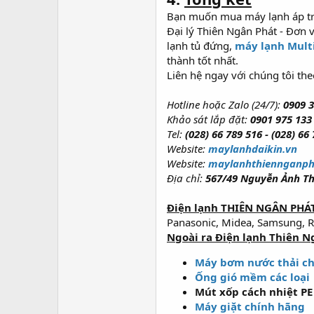
Bạn muốn mua máy lạnh áp trầ
Đại lý Thiên Ngân Phát - Đơn 
lạnh tủ đứng,
máy lạnh Mult
thành tốt nhất.
Liên hệ ngay với chúng tôi the
Hotline hoặc Zalo (24/7):
0909 
Khảo sát lắp đặt:
0901 975 133
Tel:
(028) 66 789 516 - (028) 66
Website:
maylanhdaikin.vn
Website:
maylanhthiennganph
Địa chỉ:
567/49 Nguyễn Ảnh Th
Điện lạnh THIÊN NGÂN PHÁT
Panasonic, Midea, Samsung, Ree
Ngoài ra Điện lạnh Thiên N
Máy bơm nước thải ch
Ống gió mềm các loại
Mút xốp cách nhiệt PE
Máy giặt chính hãng