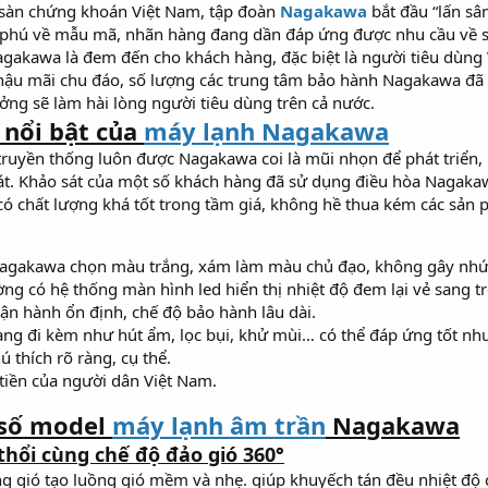
n sàn chứng khoán Việt Nam, tập đoàn
Nagakawa
bắt đầu “lấn sâ
g phú về mẫu mã, nhãn hàng đang dần đáp ứng được nhu cầu về 
akawa là đem đến cho khách hàng, đặc biệt là người tiêu dùng 
ụ hậu mãi chu đáo, số lượng các trung tâm bảo hành Nagakawa đã 
ng sẽ làm hài lòng người tiêu dùng trên cả nước.
nổi bật của
máy lạnh Nagakawa
ruyền thống luôn được Nagakawa coi là mũi nhọn để phát triển, 
át. Khảo sát của một số khách hàng đã sử dụng điều hòa Nagaka
ó chất lượng khá tốt trong tầm giá, không hề thua kém các sản
 Nagakawa chọn màu trắng, xám làm màu chủ đạo, không gây nhứ
ng có hệ thống màn hình led hiển thị nhiệt độ đem lại vẻ sang tr
ận hành ổn định, chế độ bảo hành lâu dài.
ạng đi kèm như hút ẩm, lọc bụi, khử mùi… có thể đáp ứng tốt nh
 thích rõ ràng, cụ thể.
 tiền của người dân Việt Nam.
số model
máy lạnh âm trần
Nagakawa
thổi cùng chế độ đảo gió 360°
g gió tạo luồng gió mềm và nhẹ. giúp khuyếch tán đều nhiệt độ 