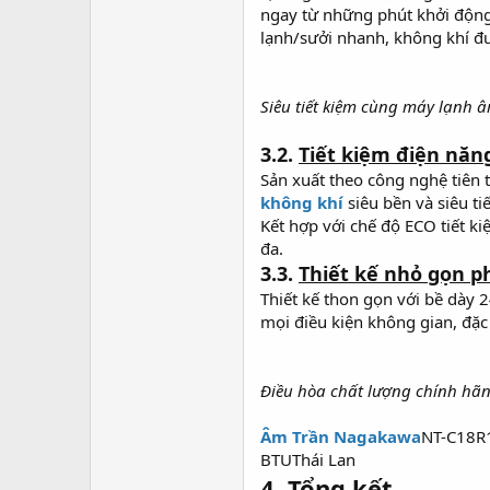
ngay từ những phút khởi động
lạnh/sưởi nhanh, không khí đư
Siêu tiết kiệm cùng máy lạnh
3.2.
Tiết kiệm điện năn
Sản xuất theo công nghệ tiên 
không khí
siêu bền và siêu ti
Kết hợp với chế độ ECO tiết ki
đa.
3.3.
Thiết kế nhỏ gọn p
Thiết kế thon gọn với bề dày
mọi điều kiện không gian, đặc 
Điều hòa chất lượng chính h
Âm Trần Nagakawa
NT-C18R
BTUThái Lan
4.
Tổng kết