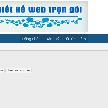
Đăng nhập
Đăng ký
Tìm kiếm
wa
điều hòa âm trần