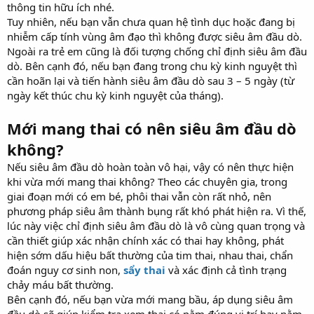
thông tin hữu ích nhé.
Tuy nhiên, nếu bạn vẫn chưa quan hệ tình dục hoặc đang bị
nhiễm cấp tính vùng âm đạo thì không được siêu âm đầu dò.
Ngoài ra trẻ em cũng là đối tượng chống chỉ định siêu âm đầu
dò. Bên cạnh đó, nếu bạn đang trong chu kỳ kinh nguyệt thì
cần hoãn lại và tiến hành siêu âm đầu dò sau 3 – 5 ngày (từ
ngày kết thúc chu kỳ kinh nguyệt của tháng).
Mới mang thai có nên siêu âm đầu dò
không?
Nếu siêu âm đầu dò hoàn toàn vô hại, vậy có nên thực hiện
khi vừa mới mang thai không? Theo các chuyên gia, trong
giai đoạn mới có em bé, phôi thai vẫn còn rất nhỏ, nên
phương pháp siêu âm thành bụng rất khó phát hiện ra. Vì thế,
lúc này việc chỉ định siêu âm đầu dò là vô cùng quan trọng và
cần thiết giúp xác nhận chính xác có thai hay không, phát
hiện sớm dấu hiệu bất thường của tim thai, nhau thai, chẩn
đoán nguy cơ sinh non,
sẩy thai
và xác định cả tình trạng
chảy máu bất thường.
Bên cạnh đó, nếu bạn vừa mới mang bầu, áp dụng siêu âm