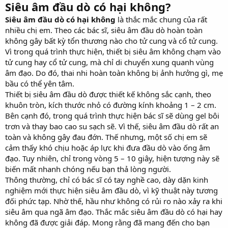
Siêu âm đầu dò có hại không?
Siêu âm đầu dò có hại không
là thắc mắc chung của rất
nhiều chị em. Theo các bác sĩ, siêu âm đầu dò hoàn toàn
không gây bất kỳ tổn thương nào cho tử cung và cổ tử cung.
Vì trong quá trình thực hiện, thiết bị siêu âm không chạm vào
tử cung hay cổ tử cung, mà chỉ di chuyển xung quanh vùng
âm đạo. Do đó, thai nhi hoàn toàn không bị ảnh hưởng gì, mẹ
bầu có thể yên tâm.
Thiết bị siêu âm đầu dò được thiết kế không sắc cạnh, theo
khuôn tròn, kích thước nhỏ có đường kính khoảng 1 – 2 cm.
Bên cạnh đó, trong quá trình thực hiện bác sĩ sẽ dùng gel bôi
trơn và thay bao cao su sạch sẽ. Vì thế, siêu âm đầu dò rất an
toàn và không gây đau đớn. Thế nhưng, một số chị em sẽ
cảm thấy khó chịu hoặc áp lực khi đưa đầu dò vào ống âm
đạo. Tuy nhiên, chỉ trong vòng 5 – 10 giây, hiện tượng này sẽ
biến mất nhanh chóng nếu bạn thả lòng người.
Thông thường, chỉ có bác sĩ có tay nghề cao, dày dặn kinh
nghiệm mới thực hiện siêu âm đầu dò, vì kỹ thuật này tương
đối phức tạp. Nhờ thế, hầu như không có rủi ro nào xảy ra khi
siêu âm qua ngã âm đạo. Thắc mắc siêu âm đầu dò có hại hay
không đã được giải đáp. Mong rằng đã mang đến cho bạn