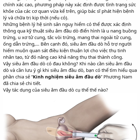
chính xác cao, phương pháp này xác định được tình trạng sức
khỏe của các cơ quan vừa kể trên, giúp bác sĩ phát hiện bệnh
lý và chữa trị kịp thời (nếu có).
Những bệnh lý hệ sinh sản nguy hiểm có thể được xác định
thông qua kỹ thuật siêu âm đầu dò điển hình là u nang buồng
trứng, u xơ tử cung, tắc vòi trứng, mang thai ngoài tử cung,
ống dẫn trứng,… Bên cạnh đó, siêu âm đầu dò hỗ trợ người
hiếm muộn quan sát điều kiện thuận lợi cho việc thụ tinh
nhân tạo, từ đó nâng cao khả năng thụ thai thành công.
Vậy siêu âm đầu dò có đau không? Khi nào cần siêu âm đầu
dò và cần lưu ý gì khi siêu âm đầu dò, bạn có thể tìm hiểu qua
phần chia sẻ “
Kinh nghiệm siêu âm đầu dò
” Phương Nam
đã chia sẻ chi tiết.
Vậy tác dụng của siêu âm đầu dò cụ thể thế nào?