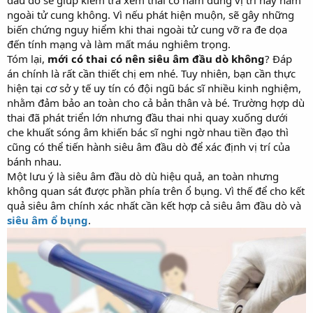
đầu dò sẽ giúp kiểm tra xem thai có nằm đúng vị trí hay nằm
ngoài tử cung không. Vì nếu phát hiện muộn, sẽ gây những
biến chứng nguy hiểm khi thai ngoài tử cung vỡ ra đe dọa
đến tính mạng và làm mất máu nghiêm trọng.
Tóm lại,
mới có thai có nên siêu âm đầu dò không
? Đáp
án chính là rất cần thiết chị em nhé. Tuy nhiên, bạn cần thực
hiện tại cơ sở y tế uy tín có đội ngũ bác sĩ nhiều kinh nghiệm,
nhằm đảm bảo an toàn cho cả bản thân và bé. Trường hợp dù
thai đã phát triển lớn nhưng đầu thai nhi quay xuống dưới
che khuất sóng âm khiến bác sĩ nghi ngờ nhau tiền đạo thì
cũng có thể tiến hành siêu âm đầu dò để xác định vị trí của
bánh nhau.
Một lưu ý là siêu âm đầu dò dù hiệu quả, an toàn nhưng
không quan sát được phần phía trên ổ bụng. Vì thế để cho kết
quả siêu âm chính xác nhất cần kết hợp cả siêu âm đầu dò và
siêu âm ổ bụng
.