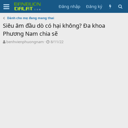
Đăng nhập
Đăng ký
Dành cho mẹ đang mang thai
Siêu âm đầu dò có hại không? Đa khoa
Phương Nam chia sẽ
N
N
benhvienphuongnam
8/11/22
g
g
ư
à
ờ
y
i
g
k
ử
h
i
ở
i
t
ạ
o