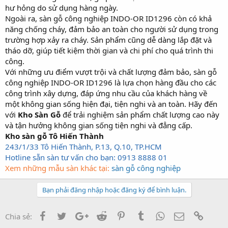
hư hỏng do sử dụng hàng ngày.
Ngoài ra, sàn gỗ công nghiệp INDO-OR ID1296 còn có khả
năng chống cháy, đảm bảo an toàn cho người sử dụng trong
trường hợp xảy ra cháy. Sản phẩm cũng dễ dàng lắp đặt và
tháo dỡ, giúp tiết kiệm thời gian và chi phí cho quá trình thi
công.
Với những ưu điểm vượt trội và chất lượng đảm bảo, sàn gỗ
công nghiệp INDO-OR ID1296 là lựa chọn hàng đầu cho các
công trình xây dựng, đáp ứng nhu cầu của khách hàng về
một không gian sống hiện đại, tiện nghi và an toàn. Hãy đến
với
Kho Sàn Gỗ
để trải nghiệm sản phẩm chất lượng cao này
và tận hưởng không gian sống tiện nghi và đẳng cấp.
Kho sàn gỗ Tô Hiến Thành
243/1/33 Tô Hiến Thành, P.13, Q.10, TP.HCM
Hotline sẵn sàn tư vấn cho bạn: 0913 8888 01
Xem những mẫu sàn khác tại:
sàn gỗ công nghiệp
Bạn phải đăng nhập hoặc đăng ký để bình luận.
Facebook
Twitter
Google+
Reddit
Pinterest
Tumblr
WhatsApp
Email
Link
Chia sẻ: