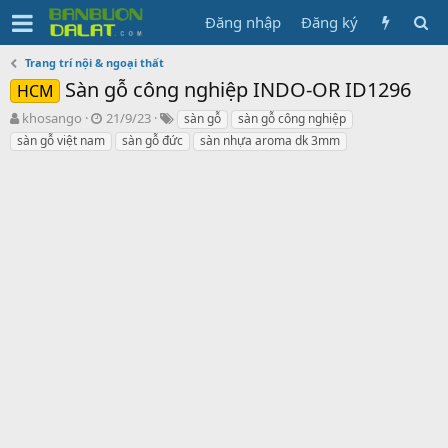
Đăng nhập
Đăng ký
Trang trí nội & ngoại thất
Sàn gỗ công nghiệp INDO-OR ID1296
HCM
N
N
T
khosango
21/9/23
sàn gỗ
sàn gỗ công nghiệp
g
g
ừ
sàn gỗ việt nam
sàn gỗ đức
sàn nhựa aroma dk 3mm
ư
à
k
ờ
y
h
i
g
ó
k
ử
a
h
i
ở
i
t
ạ
o