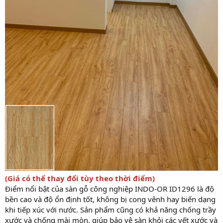
(Giá có thể thay đổi tùy theo thời điểm)
Điểm nổi bật của sàn gỗ công nghiệp INDO-OR ID1296 là độ
bền cao và độ ổn định tốt, không bị cong vênh hay biến dạng
khi tiếp xúc với nước. Sản phẩm cũng có khả năng chống trầy
xước và chống mài mòn, giúp bảo vệ sàn khỏi các vết xước và