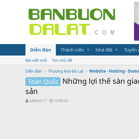
Diễn đàn
Thành viên
Nhà đất
Tuyển
Bài viết mới
Tìm chủ đề
Diễn đàn
Thương Mại Đà Lạt
Website - Hosting - Dom
Những lợi thế sàn gi
Toàn Quốc
sản
N
N
salem217
10/8/23
g
g
ư
à
ờ
y
i
g
k
ử
h
i