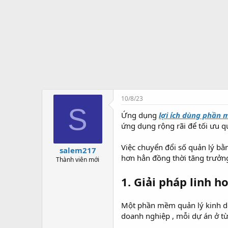
ở
i
t
ạ
o
10/8/23
S
Ứng dụng
lợi ích dùng phần
ứng dụng rộng rãi để tối ưu q
Việc chuyển đổi số quản lý b
salem217
hơn hẳn đồng thời tăng trưởng
Thành viên mới
1. Giải pháp linh 
Một phần mềm quản lý kinh do
doanh nghiệp , mỗi dự án ở 