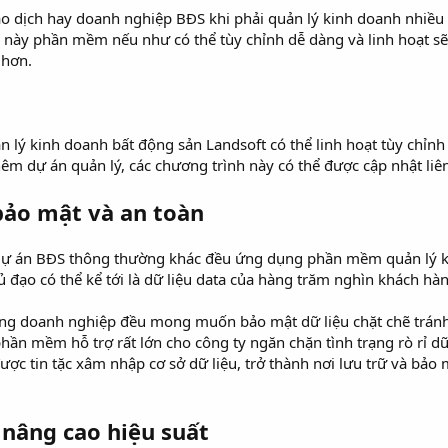
ao dịch hay doanh nghiệp BĐS khi phải quản lý kinh doanh nhiều 
 này phần mềm nếu như có thể tùy chỉnh dễ dàng và linh hoạt sẽ t
 hơn.
n lý kinh doanh bất động sản Landsoft có thể linh hoạt tùy chỉnh
êm dự án quản lý, các chương trình này có thể được cập nhật liên 
 bảo mật và an toàn
ý dự án BĐS thông thường khác đều ứng dụng phần mềm quản lý k
ủ đạo có thể kể tới là dữ liệu data của hàng trăm nghìn khách hà
ng doanh nghiệp đều mong muốn bảo mật dữ liệu chặt chẽ tránh tìn
hần mềm hỗ trợ rất lớn cho công ty ngăn chặn tình trạng rò rỉ dữ
c tin tặc xâm nhập cơ sở dữ liệu, trở thành nơi lưu trữ và bảo m
ì nâng cao hiệu suất