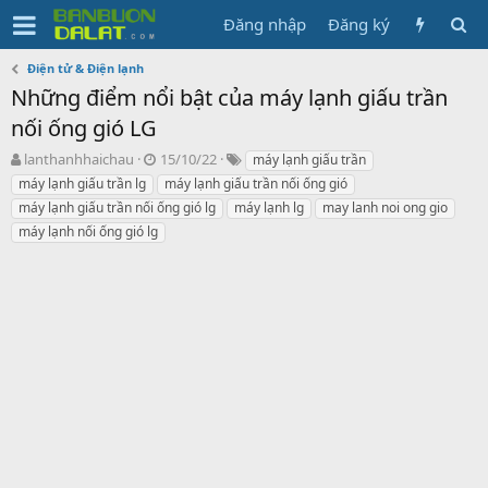
Đăng nhập
Đăng ký
Điện tử & Điện lạnh
Những điểm nổi bật của máy lạnh giấu trần
nối ống gió LG
N
N
T
lanthanhhaichau
15/10/22
máy lạnh giấu trần
g
g
ừ
máy lạnh giấu trần lg
máy lạnh giấu trần nối ống gió
ư
à
k
máy lạnh giấu trần nối ống gió lg
máy lạnh lg
may lanh noi ong gio
ờ
y
h
máy lạnh nối ống gió lg
i
g
ó
k
ử
a
h
i
ở
i
t
ạ
o