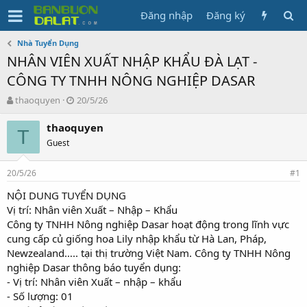
Đăng nhập
Đăng ký
Nhà Tuyển Dụng
NHÂN VIÊN XUẤT NHẬP KHẨU ĐÀ LẠT -
CÔNG TY TNHH NÔNG NGHIỆP DASAR
N
N
thaoquyen
20/5/26
g
g
ư
à
thaoquyen
T
ờ
y
Guest
i
g
k
ử
20/5/26
h
i
#1
ở
NỘI DUNG TUYỂN DỤNG
i
Vị trí: Nhân viên Xuất – Nhập – Khẩu
t
ạ
Công ty TNHH Nông nghiệp Dasar hoạt động trong lĩnh vực
o
cung cấp củ giống hoa Lily nhập khẩu từ Hà Lan, Pháp,
Newzealand….. tại thị trường Việt Nam. Công ty TNHH Nông
nghiệp Dasar thông báo tuyển dụng:
- Vị trí: Nhân viên Xuất – nhập – khẩu
- Số lượng: 01