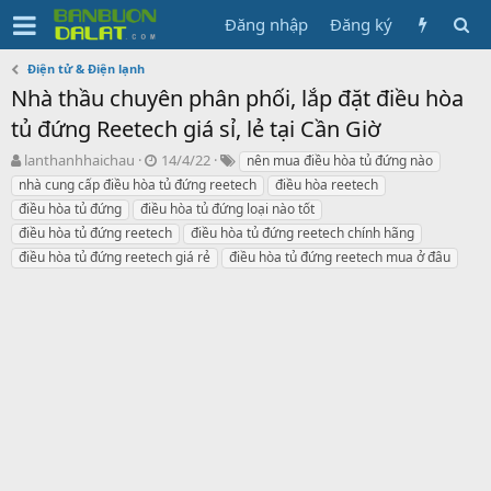
Đăng nhập
Đăng ký
Điện tử & Điện lạnh
Nhà thầu chuyên phân phối, lắp đặt điều hòa
tủ đứng Reetech giá sỉ, lẻ tại Cần Giờ
N
N
T
lanthanhhaichau
14/4/22
nên mua điều hòa tủ đứng nào
g
g
ừ
nhà cung cấp điều hòa tủ đứng reetech
điều hòa reetech
ư
à
k
điều hòa tủ đứng
điều hòa tủ đứng loại nào tốt
ờ
y
h
điều hòa tủ đứng reetech
điều hòa tủ đứng reetech chính hãng
i
g
ó
điều hòa tủ đứng reetech giá rẻ
k
ử
điều hòa tủ đứng reetech mua ở đâu
a
h
i
ở
i
t
ạ
o