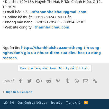
• Địa chỉ : 109/13A Huỳnh Thị Hai, P. Tân Chánh Hiệp, Q.12,
TP HCM
• Email báo giá :
infothanhhaichau@gmail.com
• Hotline kỹ thuật : 0911260247 Mr Luân
• Phòng bán hàng : 02822120566 – 0901432183
• Website công ty :
thanhhaichau.com
Nguồn tin:
https://thanhhaichau.com/thong-tin-cong-
nghe/danh-gia-uu-nhuoc-diem-cua-dieu-hoa-tu-dung-
reetech
Bạn phải đăng nhập hoặc đăng ký để bình luận.
Facebook
Twitter
Google+
Reddit
Pinterest
Tumblr
WhatsApp
Email
Link
Chia sẻ:
Điện tử & Điện lạnh
Liên hệ
Quy định và Nội quy
Trợ giúp
Trang chủ