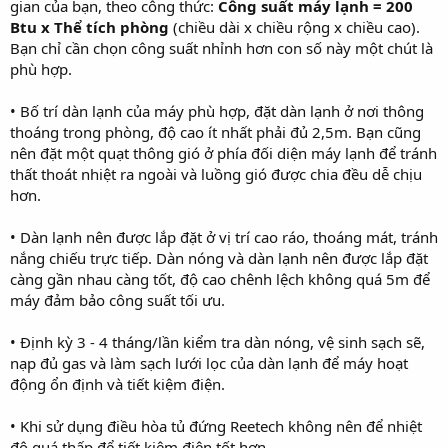
gian của bạn, theo công thức:
Công suất máy lạnh = 200
Btu x Thể tích phòng
(chiều dài x chiều rộng x chiều cao).
Bạn chỉ cần chọn công suất nhỉnh hơn con số này một chút là
phù hợp.
• Bố trí dàn lạnh của máy phù hợp, đặt dàn lạnh ở nơi thông
thoáng trong phòng, độ cao ít nhất phải đủ 2,5m. Bạn cũng
nên đặt một quạt thông gió ở phía đối diện máy lạnh để tránh
thất thoát nhiệt ra ngoài và luồng gió được chia đều dễ chịu
hơn.
• Dàn lạnh nên được lắp đặt ở vị trí cao ráo, thoáng mát, tránh
nắng chiếu trực tiếp. Dàn nóng và dàn lạnh nên được lắp đặt
càng gần nhau càng tốt, độ cao chênh lệch không quá 5m để
máy đảm bảo công suất tối ưu.
• Định kỳ 3 - 4 tháng/lần kiểm tra dàn nóng, vệ sinh sạch sẽ,
nạp đủ gas và làm sạch lưới lọc của dàn lạnh để máy hoạt
động ổn định và tiết kiệm điện.
• Khi sử dụng điều hòa tủ đứng Reetech không nên để nhiệt
độ quá thấp để tiết kiệm điện tốt hơn.