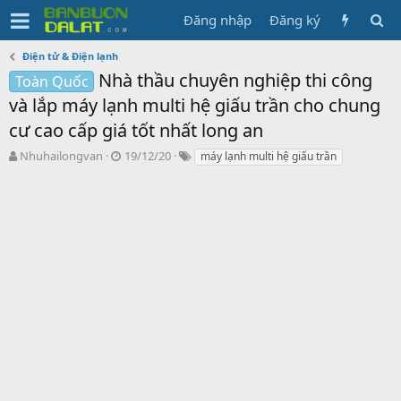
Đăng nhập
Đăng ký
Điện tử & Điện lạnh
Nhà thầu chuyên nghiệp thi công
Toàn Quốc
và lắp máy lạnh multi hệ giấu trần cho chung
cư cao cấp giá tốt nhất long an
N
N
T
Nhuhailongvan
19/12/20
máy lạnh multi hệ giấu trần
g
g
ừ
ư
à
k
ờ
y
h
i
g
ó
k
ử
a
h
i
ở
i
t
ạ
o