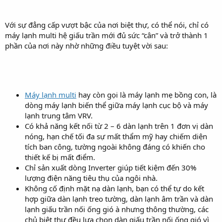
Với sự đẳng cấp vượt bậc của nơi biệt thự, có thể nói, chỉ có
máy lạnh multi hệ giấu trần mới đủ sức “cân” và trở thành 1
phần của nơi này nhờ những điều tuyệt vời sau:
Máy lạnh multi
hay còn gọi là máy lạnh mẹ bồng con, là
dòng máy lạnh biến thể giữa máy lạnh cục bộ và máy
lạnh trung tâm VRV.
Có khả năng kết nối từ 2 – 6 dàn lạnh trên 1 đơn vị dàn
nóng, hạn chế tối đa sự mất thẩm mỹ hay chiếm diện
tích ban công, tường ngoài không đáng có khiến cho
thiết kế bị mất điểm.
Chỉ sản xuất dòng Inverter giúp tiết kiệm đến 30%
lượng điện năng tiêu thụ của ngôi nhà.
Không cố định mặt nạ dàn lạnh, bạn có thể tự do kết
hợp giữa dàn lạnh treo tường, dàn lạnh âm trần và dàn
lạnh giấu trần nối ống gió à nhưng thông thường, các
chủ biệt thự đều lựa chọn dàn giấu trần nối ống gió vì