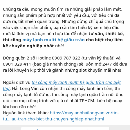
Chúng ta đều mong muốn tìm ra những giải pháp làm mát,
những sản phẩm phù hợp nhất với yêu cầu, với tiêu chí đã
đưa ra, tất nhiên quan trọng. Nhưng đừng chỉ quá chú trọng
vào việc chọn sản phẩm, bạn cần tìm hiểu kỹ xem liệu đâu
mới là đơn vị mà bạn nên hợp tác để nhận
tư vấn, thiết kế,
thi công
máy lạnh multi hệ giấu trần
cho biệt thự liền
kề chuyên nghiệp nhất
nhé!
Đừng quên 2 số Hotline 0909 787 022 (tư vấn kỹ thuật) và
0901 329 411 (báo giá nhanh chóng) sẽ luôn mở 24/7 để đưa
ra lời khuyên kịp thời và giành những slot khuyến mãi nhé!
Ngoài dịch vụ
thi công máy lạnh multi hệ giấu trần cho biệt
thự
, Hải Long Vân còn nhận thi công máy lạnh âm trần, thi
công máy lạnh tủ đứng, thi công máy lạnh giấu trần nối ống
gió cho mọi công trình với giá rẻ nhất TPHCM. Liên hệ ngay
khi bạn cần nhé!
Nguồn link tham khảo:
https://maylanhhailongvan.vn/tin-
tu...iau-tran-cho-biet-thu-chuyen-nghiep-nhat.html