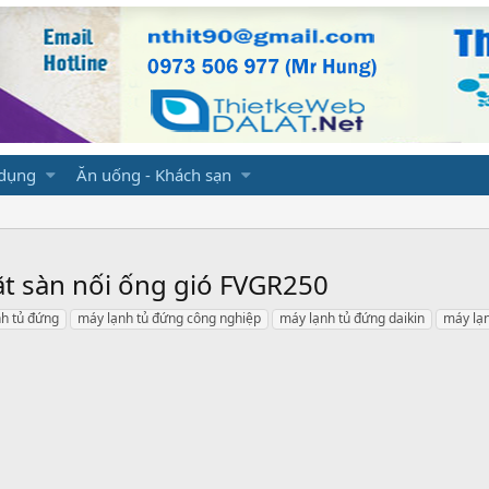
 dụng
Ăn uống - Khách sạn
ặt sàn nối ống gió FVGR250
h tủ đứng
máy lạnh tủ đứng công nghiệp
máy lạnh tủ đứng daikin
máy lạn