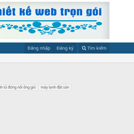
Đăng nhập
Đăng ký
Tìm kiếm
h tủ đứng nối ống gió
máy lạnh đặt sàn