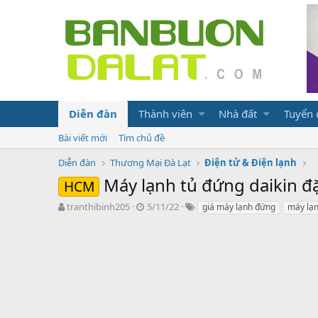
Diễn đàn
Thành viên
Nhà đất
Tuyển
Bài viết mới
Tìm chủ đề
Diễn đàn
Thương Mại Đà Lạt
Điện tử & Điện lạnh
Máy lạnh tủ đứng daikin đ
HCM
N
N
T
tranthibinh205
5/11/22
giá máy lạnh đứng
máy lạn
g
g
ừ
ư
à
k
ờ
y
h
i
g
ó
k
ử
a
h
i
ở
i