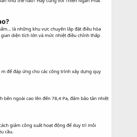
ian như thế nào? Hãy cũng với Thiên Ngân Phát
ào?
 phẩm… là những khu vực chuyên lắp đặt điều hòa
an diện tích lớn và mức nhiệt điều chỉnh thấp
50 m để đáp ứng cho các công trình xây dựng quy
h bên ngoài cao lên đến 78,4 Pa, đảm bảo tản nhiệt
ách giảm công suất hoạt động để duy trì môi
êu cầu.