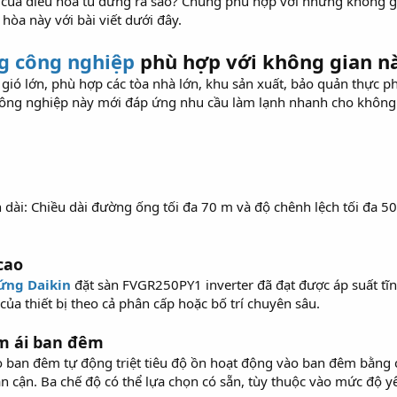
 của điều hòa tủ đứng ra sao? Chúng phù hợp với những không g
hòa này với bài viết dưới đây.
g công nghiệp
phù hợp với không gian n
ó lớn, phù hợp các tòa nhà lớn, khu sản xuất, bảo quản thực
 công nghiệp này mới đáp ứng nhu cầu làm lạnh nhanh cho không gi
h dài: Chiều dài đường ống tối đa 70 m và độ chênh lệch tối đa 
cao
ứng Daikin
đặt sàn FVGR250PY1 inverter đã đạt được áp suất tĩn
ủa thiết bị theo cả phân cấp hoặc bố trí chuyên sâu.
êm ái ban đêm
 ban đêm tự động triệt tiêu độ ồn hoạt động vào ban đêm bằng c
ân cận. Ba chế độ có thể lựa chọn có sẵn, tùy thuộc vào mức độ y