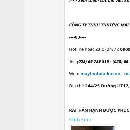
>>> Xem thêm các bài viết k
CÔNG TY TNHH THƯƠNG MẠI 
----00----
Hotline hoặc Zalo (24/7):
0909
Tel
:
(028) 66 789 516 - (028) 66
Web:
maylanhdaikin.vn
-
ma
Địa chỉ:
244/25 Đường HT17, 
RẤT HÂN HẠNH ĐƯỢC PHỤC
Đính kèm