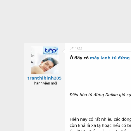
t
ạ
o
5/11/22
Ở đây có
máy lạnh tủ đứng
tranthibinh205
Thành viên mới
Điều hòa tủ đứng Daikin giá c
Hiện nay có rất nhiều các dòn
còn khá là xa lạ hoặc nếu có 