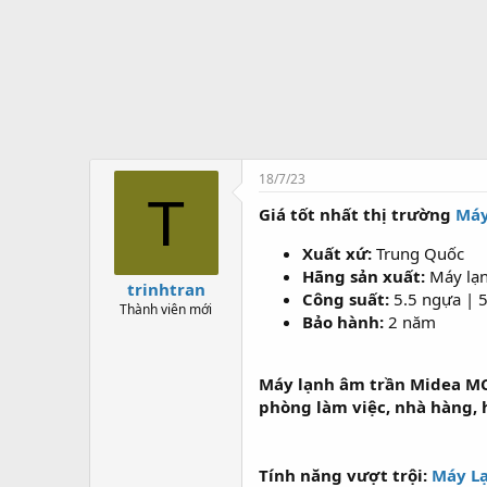
t
ạ
o
18/7/23
T
Giá tốt nhất thị trường
Máy
Xuất xứ:
Trung Quốc
Hãng sản xuất:
Máy la
trinhtran
Công suất:
5.5 ngựa | 
Thành viên mới
Bảo hành:
2 năm
Máy lạnh âm trần Midea M
phòng làm việc, nhà hàng, 
Tính năng vượt trội:
Máy L