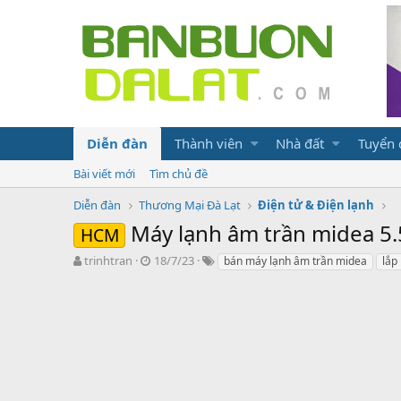
Diễn đàn
Thành viên
Nhà đất
Tuyển
Bài viết mới
Tìm chủ đề
Diễn đàn
Thương Mại Đà Lạt
Điện tử & Điện lạnh
Máy lạnh âm trần midea 5.
HCM
N
N
T
trinhtran
18/7/23
bán máy lạnh âm trần midea
lắp
g
g
ừ
ư
à
k
ờ
y
h
i
g
ó
k
ử
a
h
i
ở
i